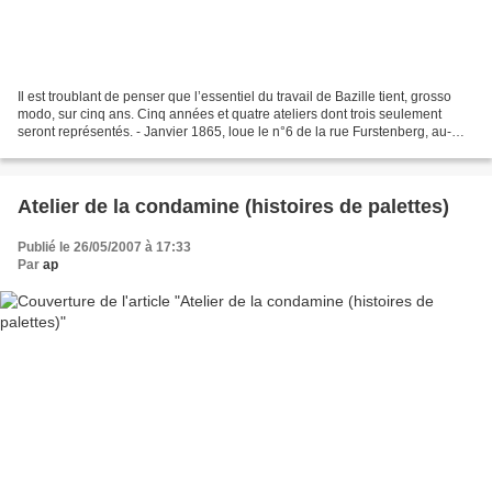
Il est troublant de penser que l’essentiel du travail de Bazille tient, grosso
modo, sur cinq ans. Cinq années et quatre ateliers dont trois seulement
seront représentés. - Janvier 1865, loue le n°6 de la rue Furstenberg, au-
dessus de l’ancien atelier...
Atelier de la condamine (histoires de palettes)
Publié le 26/05/2007 à 17:33
Par
ap