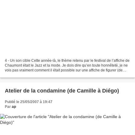
4 - Un son cible Cette année-là, le thème retenu par le festival de l’affiche de
Chaumont était le Jazz et la mode. Je dois dire qu’en toute honnêteté, je ne
vois pas vraiment comment il était possible sur une affiche de figurer (de
faire dialoguer ou...
Atelier de la condamine (de Camille à Diégo)
Publié le 25/05/2007 à 19:47
Par
ap