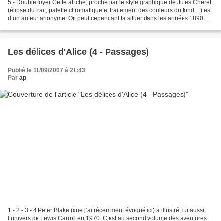
5 - Double foyer Cette affiche, proche par le style graphique de Jules Chéret
(élipse du trait, palette chromatique et traitement des couleurs du fond…) est
d’un auteur anonyme. On peut cependant la situer dans les années 1890.
Sa composition, faite sur...
Les délices d'Alice (4 - Passages)
Publié le 11/09/2007 à 21:43
Par
ap
1 - 2 - 3 - 4 Peter Blake (que j’ai récemment évoqué ici) a illustré, lui aussi,
l’univers de Lewis Carroll en 1970. C’est au second volume des aventures