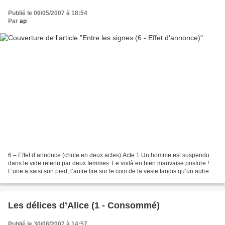
Publié le 06/05/2007 à 18:54
Par
ap
6 – Effet d’annonce (chute en deux actes) Acte 1 Un homme est suspendu
dans le vide retenu par deux femmes. Le voilà en bien mauvaise posture !
L’une a saisi son pied, l’autre tire sur le coin de la veste tandis qu’un autre
homme, en arrière plan, bras...
Les délices d’Alice (1 - Consommé)
Publié le 30/08/2007 à 14:57