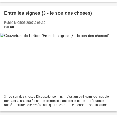
Entre les signes (3 - le son des choses)
Publié le 05/05/2007 à 09:10
Par
ap
3 - Le son des choses Dicoapatonson : n.m. c’est un outil garni de musicien
donnant la hauteur à chaque extrémité d'une petite boule — fréquence
ouaté.— d'une note-repère afin qu’il accorde — étalonne — son instrument.
Petit et pratique d’emploi, il joue...