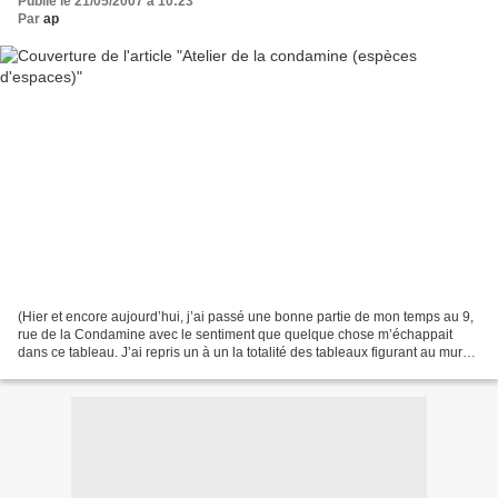
Publié le 21/05/2007 à 10:23
Par
ap
(Hier et encore aujourd’hui, j’ai passé une bonne partie de mon temps au 9,
rue de la Condamine avec le sentiment que quelque chose m’échappait
dans ce tableau. J’ai repris un à un la totalité des tableaux figurant au mur
ou au sol de l’atelier de Bazille,...