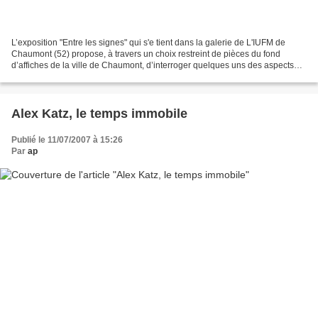
L’exposition "Entre les signes" qui s'e tient dans la galerie de L'IUFM de
Chaumont (52) propose, à travers un choix restreint de pièces du fond
d’affiches de la ville de Chaumont, d’interroger quelques uns des aspects
qui, de façon implicite ou explicite,...
Alex Katz, le temps immobile
Publié le 11/07/2007 à 15:26
Par
ap