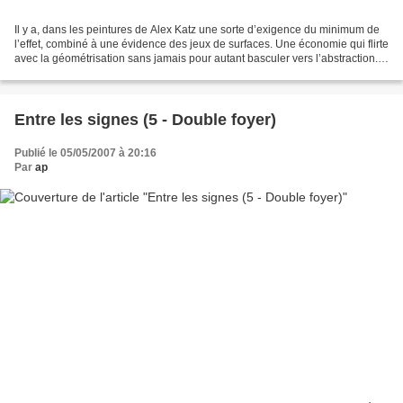
Il y a, dans les peintures de Alex Katz une sorte d’exigence du minimum de
l’effet, combiné à une évidence des jeux de surfaces. Une économie qui flirte
avec la géométrisation sans jamais pour autant basculer vers l’abstraction. /
A.Katz « Kynaston»,...
Entre les signes (5 - Double foyer)
Publié le 05/05/2007 à 20:16
Par
ap