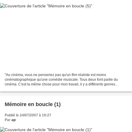
"Au cinéma, vous ne penseriez pas qu'un film réaliste est moins
cinématographique qu'une comédie musicale. Tous deux font partie du
cinéma. C'est la même chose pour mon travail, il y a différents genres
auxquels je m'intéresse et je passe de l'un à l'autre."...
Mémoire en boucle (1)
Publié le 24/07/2007 à 19:27
Par
ap