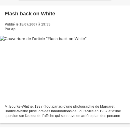
Flash back on White
Publié le 18/07/2007 à 19:33
Par
ap
M. Bourke-Whithe, 1937 (Tout part ici d'une photographie de Margaret
Bourke-Whithe prise lors des innondations de Louis-ville en 1937 et d'une
question sur l'auteur de l'affiche qui se trouve en arrière plan des personnes
alignées.) Il semble que l'auteur...