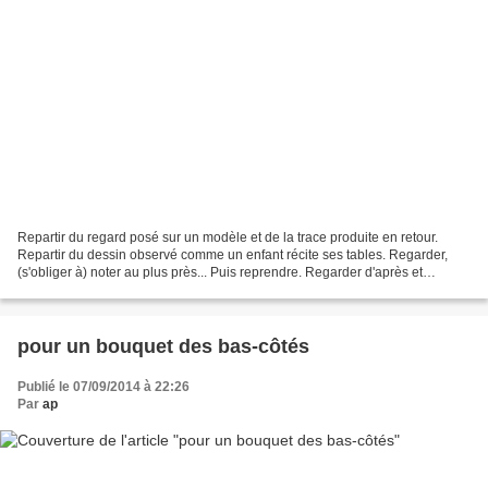
Repartir du regard posé sur un modèle et de la trace produite en retour.
Repartir du dessin observé comme un enfant récite ses tables. Regarder,
(s'obliger à) noter au plus près... Puis reprendre. Regarder d'après et
redessiner à partir de ce qui a été...
pour un bouquet des bas-côtés
Publié le 07/09/2014 à 22:26
Par
ap