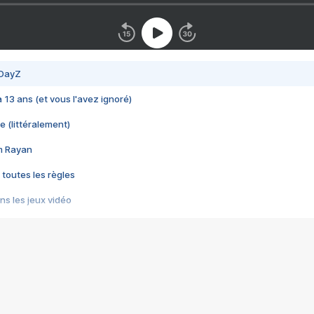
 DayZ
 a 13 ans (et vous l'avez ignoré)
e (littéralement)
im Rayan
 toutes les règles
s les jeux vidéo
us choquant de Rockstar ? - Le scandale BULLY
e plus moche de Steam
du RÊVE tourne au CAUCHEMAR
pendant 8 heures