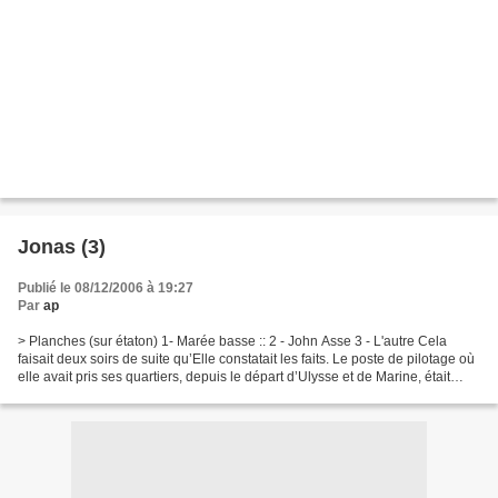
Jonas (3)
Publié le 08/12/2006 à 19:27
Par
ap
> Planches (sur étaton) 1- Marée basse :: 2 - John Asse 3 - L'autre Cela
faisait deux soirs de suite qu’Elle constatait les faits. Le poste de pilotage où
elle avait pris ses quartiers, depuis le départ d’Ulysse et de Marine, était
visité en son absence....