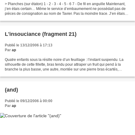
> Planches (sur étaton) 1 - 2 - 3 - 4 - 5 - 6 7 - De fil en anguille Maintenant,
j’en étais certain… Même le service d’embaumement ne possédait pas de
pièces de consignation au nom de Tavier. Pas la moindre trace. J’en étais
arrivé à la conclusion que...
L'insouciance (fragment 21)
Publié le 13/12/2006 à 17:13
Par
ap
Quatre enfants sous la résille noire d’un feuillage : l’instant suspendu. La
silhouette de cette fillette, bras tendu pour attraper un fruit qui pend à la
branche la plus basse, une autre, montée sur une pierre bras écartés,
cherchant son équilibre et,...
(and)
Publié le 09/12/2006 à 00:00
Par
ap