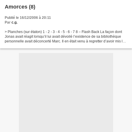
Amorces (8)
Publié le 16/12/2006 à 20:11
Par
c.g.
> Planches (sur étaton) 1 - 2 - 3 - 4 - 5 - 6 - 7 8 – Flash Back La façon dont
Jonas avait réagit lorsqu’il lui avait dévoilé l’existence de sa bibliothèque
personnelle avait déconcerté Marc. Il en était venu à regretter d’avoir mis le
jeune homme dans...