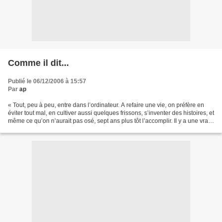
Comme il dit...
Publié le 06/12/2006 à 15:57
Par
ap
« Tout, peu à peu, entre dans l’ordinateur. A refaire une vie, on préfère en
éviter tout mal, en cultiver aussi quelques frissons, s’inventer des histoires, et
même ce qu’on n’aurait pas osé, sept ans plus tôt l’accomplir. Il y a une vraie
jouissance...