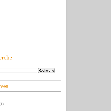
erche
ives
(1)