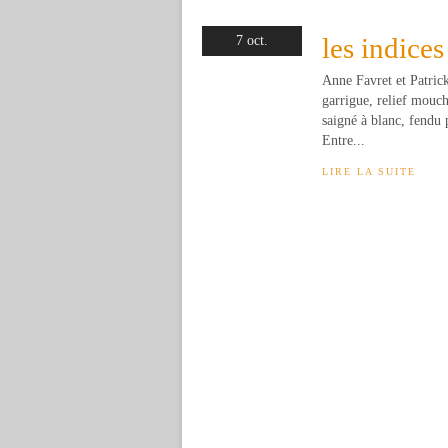
les indices
7 oct.
Anne Favret et Patric
garrigue, relief mouc
saigné à blanc, fendu 
Entre...
LIRE LA SUITE