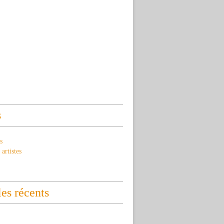
s
s
artistes
les récents