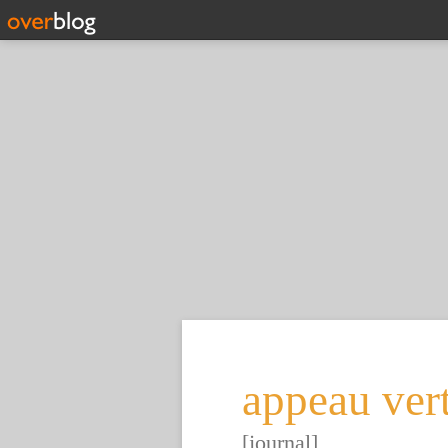
appeau ver
[journal]