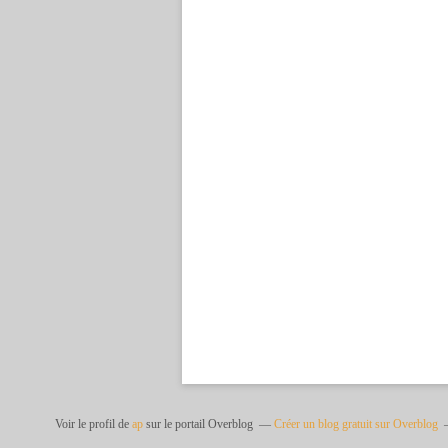
Voir le profil de
ap
sur le portail Overblog
Créer un blog gratuit sur Overblog