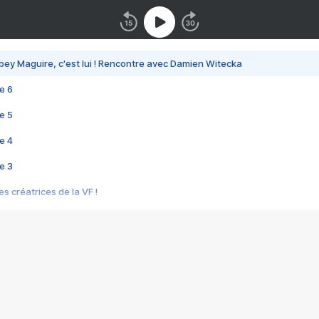
bey Maguire, c'est lui ! Rencontre avec Damien Witecka
e 6
e 5
e 4
e 3
s créatrices de la VF !
e 2
e 1
e Mektoub My Love arrive enfin ! Rencontre avec Shaïn Boumedine et Sal
i : après Toni en famille