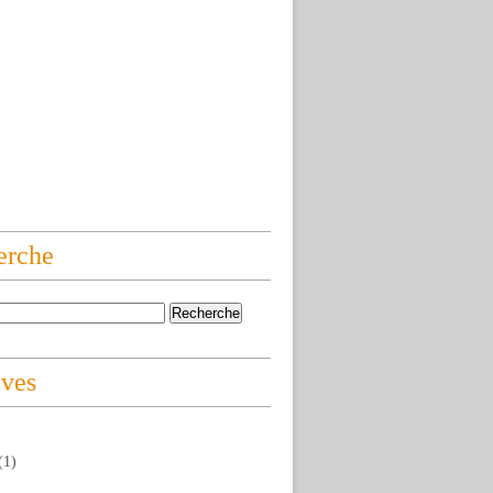
erche
ives
(1)