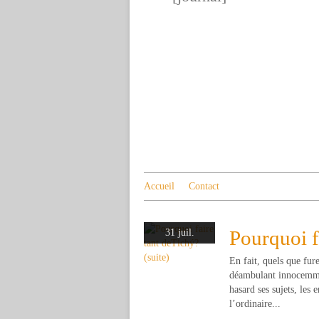
Accueil
Contact
Pourquoi f
31 juil.
En fait, quels que fur
déambulant innocemment
hasard ses sujets, les
l’ordinaire...