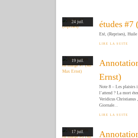
études #7 
24 juil.
Eté, (Reprises), Huile
LIRE LA SUITE
Annotatio
19 juil.
Ernst)
Note 8 – Les plaisirs 
l’attend ? La mort éte
Veridicus Christianus
Giornale...
LIRE LA SUITE
Annotatio
17 juil.