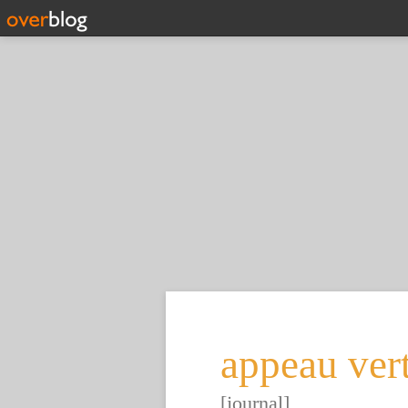
appeau ver
[journal]