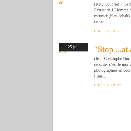
(Katy Couprie) « Ce n'
Extrait de L'Homme qui
meunier (bleu cobalt) 
centre...
LIRE LA SUITE
"Stop ...at
25 juil.
(Jean-Christophe Norma
de suite, c’est le mur
photographies en cou
l’une...
LIRE LA SUITE