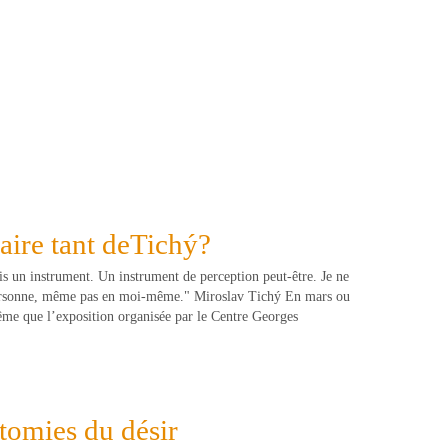
aire tant deTichý?
suis un instrument. Un instrument de perception peut-être. Je ne
 personne, même pas en moi-même." Miroslav Tichý En mars ou
même que l’exposition organisée par le Centre Georges
atomies du désir