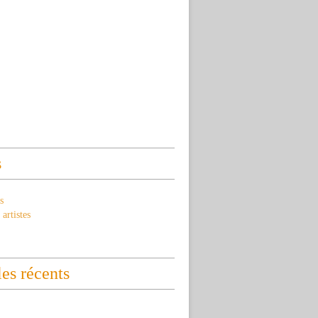
s
s
artistes
les récents