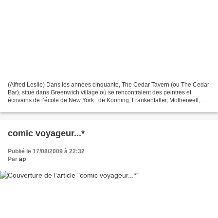
(Alfred Leslie) Dans les années cinquante, The Cedar Tavern (ou The Cedar
Bar), situé dans Greenwich village où se rencontraient des peintres et
écrivains de l’école de New York : de Kooning, Frankentaller, Motherwell,
Kline, Pollock, Mitchell, Greenberg,...
comic voyageur...*
Publié le 17/08/2009 à 22:32
Par
ap