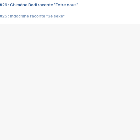
#26 : Chimène Badi raconte "Entre nous"
#25 : Indochine raconte "3e sexe"
#24 : Zaho raconte "C'est chelou"
#23 : Patrick Bruel raconte "Au café des délices"
#22 : Kyo raconte "Le chemin"
#21 : Nolwenn Leroy raconte "Cassé"
#20 : Patrick Hernandez raconte "Born to be alive"
#19 : Lorie raconte "Près de moi"
#18 : Michael Jones raconte "A nos actes manqués" (avec Jean-Jacque
#17 : Khaled raconte "Aïcha"
#16 : Corneille raconte "Parce qu'on vient de loin"
#15 : Indochine raconte "L'aventurier"
14 : Lorie raconte "Sur un air latino"