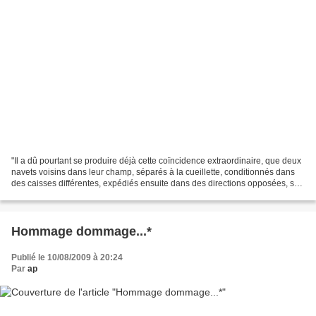
"Il a dû pourtant se produire déjà cette coïncidence extraordinaire, que deux
navets voisins dans leur champ, séparés à la cueillette, conditionnés dans
des caisses différentes, expédiés ensuite dans des directions opposées, se
retrouvent dans le bac...
Hommage dommage...*
Publié le 10/08/2009 à 20:24
Par
ap