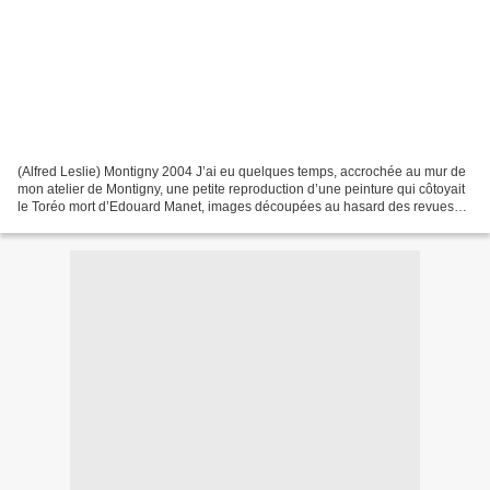
(Alfred Leslie) Montigny 2004 J’ai eu quelques temps, accrochée au mur de
mon atelier de Montigny, une petite reproduction d’une peinture qui côtoyait
le Toréo mort d’Edouard Manet, images découpées au hasard des revues
qui accompagnaient mes réflexions....