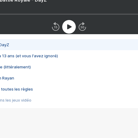
 DayZ
 a 13 ans (et vous l'avez ignoré)
e (littéralement)
im Rayan
 toutes les règles
s les jeux vidéo
us choquant de Rockstar ? - Le scandale BULLY
e plus moche de Steam
du RÊVE tourne au CAUCHEMAR