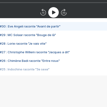
#30 : Eve Angeli raconte "Avant de partir"
#29 : MC Solaar raconte "Bouge de là"
28 : Lorie raconte "Je vais vite"
#27 : Christophe Willem raconte "Jacques a dit"
#26 : Chimène Badi raconte "Entre nous"
#25 : Indochine raconte "3e sexe"
#24 : Zaho raconte "C'est chelou"
#23 : Patrick Bruel raconte "Au café des délices"
#22 : Kyo raconte "Le chemin"
#21 : Nolwenn Leroy raconte "Cassé"