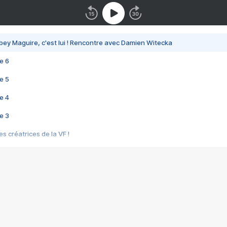
bey Maguire, c'est lui ! Rencontre avec Damien Witecka
e 6
e 5
e 4
e 3
s créatrices de la VF !
e 2
e 1
e Mektoub My Love arrive enfin ! Rencontre avec Shaïn Boumedine et Sal
i : après Toni en famille
elle réalise le bouleversant Dites lui que je l'aime