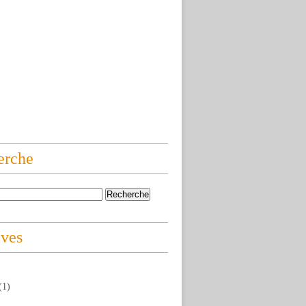
erche
ives
(1)