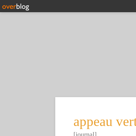
appeau ver
[journal]