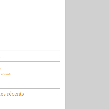
s
s
artistes
les récents