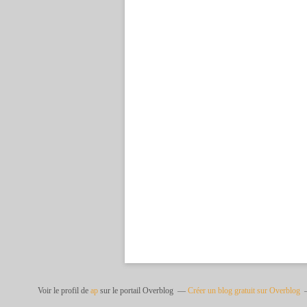
Voir le profil de
ap
sur le portail Overblog
Créer un blog gratuit sur Overblog