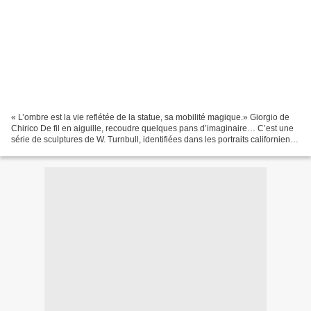
« L’ombre est la vie reflétée de la statue, sa mobilité magique.» Giorgio de
Chirico De fil en aiguille, recoudre quelques pans d’imaginaire… C’est une
série de sculptures de W. Turnbull, identifiées dans les portraits californiens
de David Hockney qui...