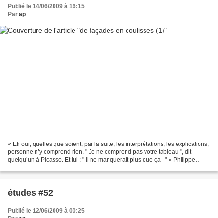
Publié le 14/06/2009 à 16:15
Par
ap
« Eh oui, quelles que soient, par la suite, les interprétations, les explications,
personne n’y comprend rien. " Je ne comprend pas votre tableau ", dit
quelqu’un à Picasso. Et lui : " Il ne manquerait plus que ça ! " » Philippe
Sollers, Le secret , 1992....
études #52
Publié le 12/06/2009 à 00:25