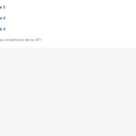
e 5
e 4
e 3
s créatrices de la VF !
e 2
e 1
e Mektoub My Love arrive enfin ! Rencontre avec Shaïn Boumedine et Sal
i : après Toni en famille
elle réalise le bouleversant Dites lui que je l'aime
ais ! Rencontre autour de Vie privée de Rebecca Zlotowski
 de Marguerite, Grave... Rencontre avec Ella Rumpf
 Les Rêveurs, un film intime sur la santé mentale