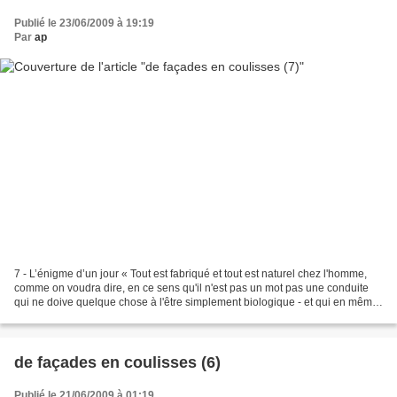
Publié le 23/06/2009 à 19:19
Par
ap
7 - L’énigme d’un jour « Tout est fabriqué et tout est naturel chez l'homme,
comme on voudra dire, en ce sens qu'il n'est pas un mot pas une conduite
qui ne doive quelque chose à l'être simplement biologique - et qui en même
temps ne se dérobe à la simplicité...
de façades en coulisses (6)
Publié le 21/06/2009 à 01:19