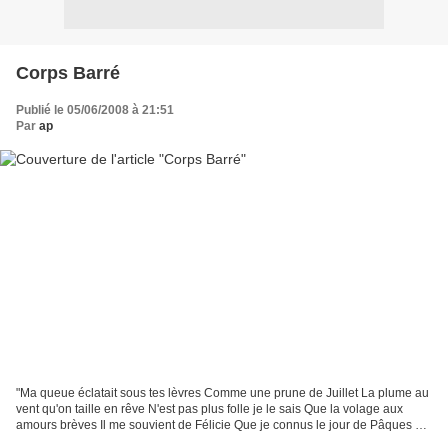
Corps Barré
Publié le 05/06/2008 à 21:51
Par
ap
"Ma queue éclatait sous tes lèvres Comme une prune de Juillet La plume au
vent qu'on taille en rêve N'est pas plus folle je le sais Que la volage aux
amours brèves Il me souvient de Félicie Que je connus le jour de Pâques Et
dont la moniche roussie S'ouvrait...