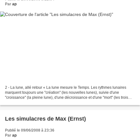
Par
ap
2 - La lune, allé retour « La lune mesure le Temps. Les rythmes lunaires
marquent toujours une "création" (les nouvelles lunes), suivie d'une
"croissance" (la pleine lune), d'une décroissance et d'une "mort" (les trois
nuits sans lune). C'est très probablement...
Les simulacres de Max (Ernst)
Publié le 09/06/2008 à 23:36
Par
ap