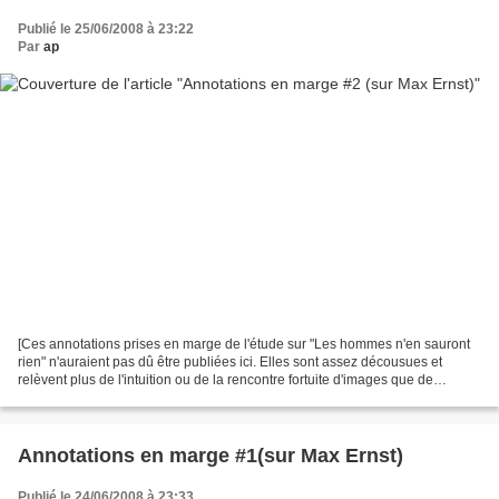
Publié le 25/06/2008 à 23:22
Par
ap
[Ces annotations prises en marge de l'étude sur "Les hommes n'en sauront
rien" n'auraient pas dû être publiées ici. Elles sont assez décousues et
relèvent plus de l'intuition ou de la rencontre fortuite d'images que de
l'analyse. Ce sont des bribes et...
Annotations en marge #1(sur Max Ernst)
Publié le 24/06/2008 à 23:33