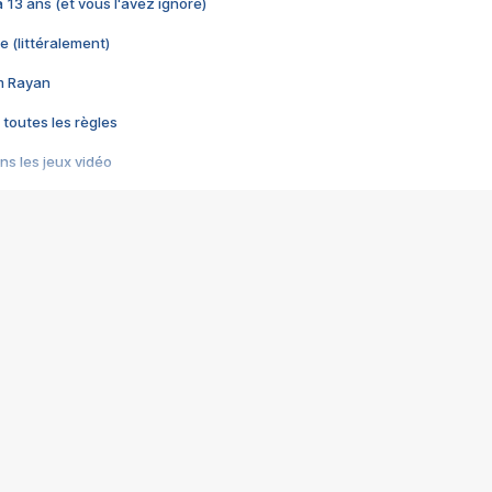
 a 13 ans (et vous l'avez ignoré)
e (littéralement)
im Rayan
 toutes les règles
s les jeux vidéo
us choquant de Rockstar ? - Le scandale BULLY
e plus moche de Steam
du RÊVE tourne au CAUCHEMAR
pendant 8 heures
it… à tort
umiliés par un jeu vidéo
ire - Final Fantasy 8
ti un empire - Age of Empires