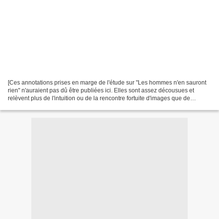
[Ces annotations prises en marge de l'étude sur "Les hommes n'en sauront
rien" n'auraient pas dû être publiées ici. Elles sont assez décousues et
relèvent plus de l'intuition ou de la rencontre fortuite d'images que de
l'analyse. Ce sont des bribes et...