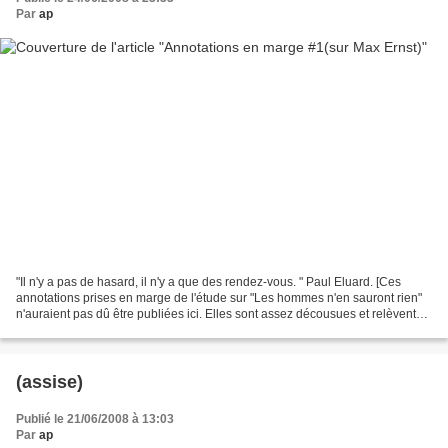
Par
ap
"Il n'y a pas de hasard, il n'y a que des rendez-vous. " Paul Eluard. [Ces
annotations prises en marge de l'étude sur "Les hommes n'en sauront rien"
n'auraient pas dû être publiées ici. Elles sont assez décousues et relèvent
plus de l'intuition ou de...
(assise)
Publié le 21/06/2008 à 13:03
Par
ap