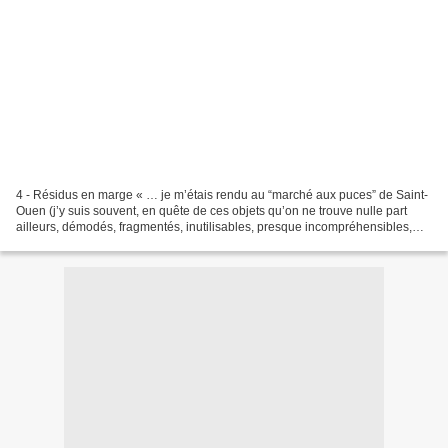
4 - Résidus en marge « … je m’étais rendu au “marché aux puces” de Saint-
Ouen (j’y suis souvent, en quête de ces objets qu’on ne trouve nulle part
ailleurs, démodés, fragmentés, inutilisables, presque incompréhensibles,
pervers enfin au sens où je l’entends...