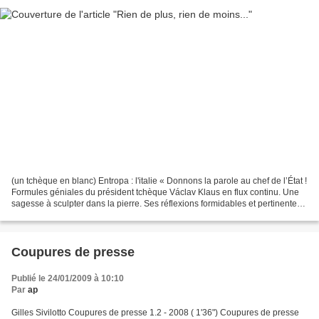
(un tchèque en blanc) Entropa : l'italie « Donnons la parole au chef de l’État !
Formules géniales du président tchèque Václav Klaus en flux continu. Une
sagesse à sculpter dans la pierre. Ses réflexions formidables et pertinentes
sur le monde et notamment...
Coupures de presse
Publié le 24/01/2009 à 10:10
Par
ap
Gilles Sivilotto Coupures de presse 1.2 - 2008 ( 1'36") Coupures de presse