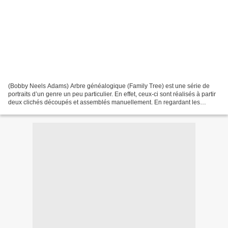
(Bobby Neels Adams) Arbre généalogique (Family Tree) est une série de
portraits d’un genre un peu particulier. En effet, ceux-ci sont réalisés à partir
deux clichés découpés et assemblés manuellement. En regardant les
montages on pourrait penser, à première...