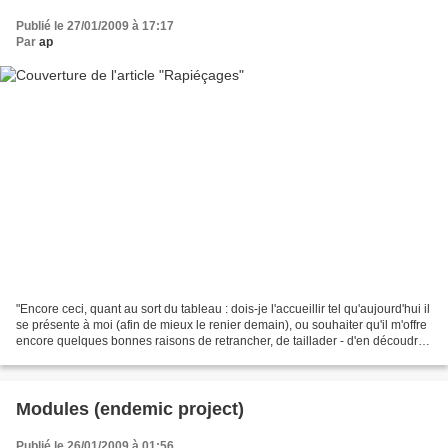
Publié le 27/01/2009 à 17:17
Par
ap
"Encore ceci, quant au sort du tableau : dois-je l'accueillir tel qu'aujourd'hui il
se présente à moi (afin de mieux le renier demain), ou souhaiter qu'il m'offre
encore quelques bonnes raisons de retrancher, de taillader - d'en découdre
avec lui, enfin,...
Modules (endemic project)
Publié le 26/01/2009 à 01:56