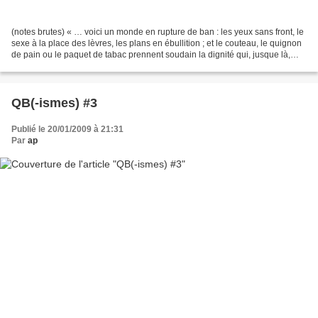
(notes brutes) « … voici un monde en rupture de ban : les yeux sans front, le
sexe à la place des lèvres, les plans en ébullition ; et le couteau, le quignon
de pain ou le paquet de tabac prennent soudain la dignité qui, jusque là,
revenait de droit à...
QB(-ismes) #3
Publié le 20/01/2009 à 21:31
Par
ap