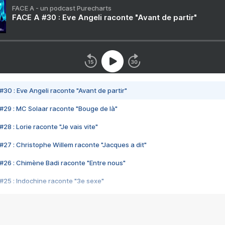
FACE A - un podcast Purecharts
FACE A #30 : Eve Angeli raconte "Avant de partir"
#30 : Eve Angeli raconte "Avant de partir"
#29 : MC Solaar raconte "Bouge de là"
28 : Lorie raconte "Je vais vite"
#27 : Christophe Willem raconte "Jacques a dit"
#26 : Chimène Badi raconte "Entre nous"
#25 : Indochine raconte "3e sexe"
#24 : Zaho raconte "C'est chelou"
#23 : Patrick Bruel raconte "Au café des délices"