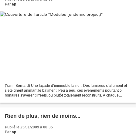
Par
ap
(Yann Bernard) Une façade d’immeuble la nuit. Des lumières s’allument et
s’éteignent animant le bâtiment. Peu à peu, ces évènements pourtant o
rdinaires s’avèrent irréels, ou plutôt totalement reconstruits. A chaque
ouverture (fenêtre, portes…) correspond...
Rien de plus, rien de moins...
Publié le 25/01/2009 à 00:35
Par
ap