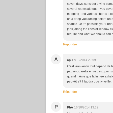
seven days, consider giving some
several rooms although you cover 
mopping, and various chores exclu
on a deep vacuuming before an ex
sparkle. Or it's possible you'll b
jobs, along the lines of window c
require and what we should can aff
Répondre
A
ap
17/10/2014 20:59
C'est vrai - enfin tout dépend de la
pause cigarette entre deux points 
quand même que la fumée exhalée 
peut-être? Il faudra que j'y veille.
Répondre
P
PhA
16/10/2014 13:19