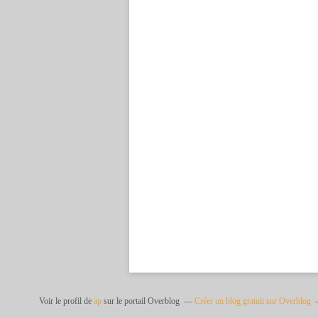
Voir le profil de
ap
sur le portail Overblog
Créer un blog gratuit sur Overblog