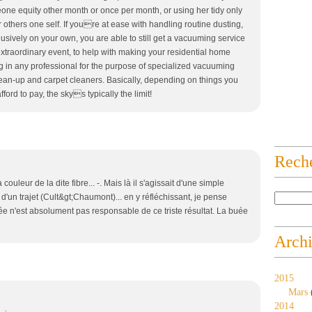
one equity other month or once per month, or using her tidy only
others one self. If youre at ease with handling routine dusting,
sively on your own, you are able to still get a vacuuming service
traordinary event, to help with making your residential home
ring in any professional for the purpose of specialized vacuuming
lean-up and carpet cleaners. Basically, depending on things you
ord to pay, the skys typically the limit!
Rech
 couleur de la dite fibre... -. Mais là il s'agissait d'une simple
d'un trajet (Cult&gt;Chaumont)... en y réfléchissant, je pense
n'est absolument pas responsable de ce triste résultat. La buée
Arch
2015
Mars
2014