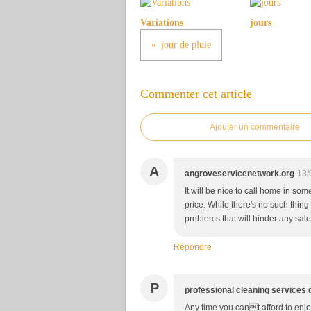
Variations
jours
jour de pluie
Commenter cet article
Ajouter un commentaire
A
angroveservicenetwork.org
13/
It will be nice to call home in s
price. While there's no such thing
problems that will hinder any sale 
Répondre
P
professional cleaning services 
Any time you cant afford to enj