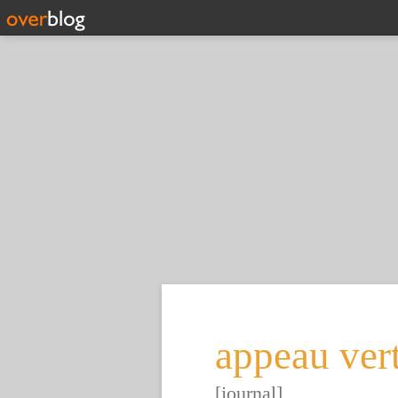
appeau ver
[journal]