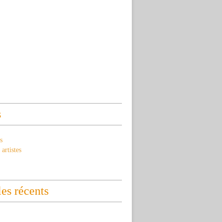
s
s
artistes
les récents