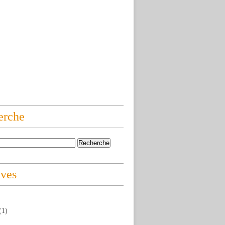
erche
ives
(1)