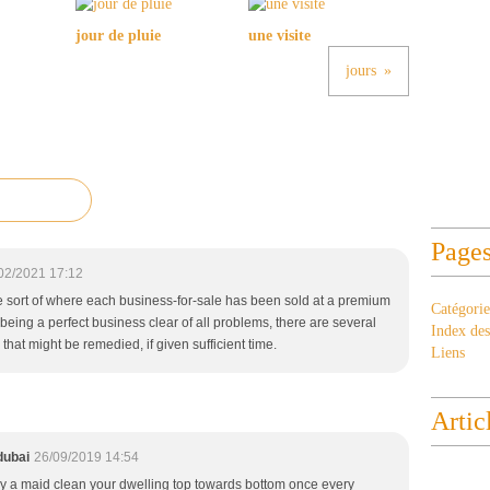
jour de pluie
une visite
jours
Page
02/2021 17:12
ome sort of where each business-for-sale has been sold at a premium
Catégorie
 being a perfect business clear of all problems, there are several
Index des 
that might be remedied, if given sufficient time.
Liens
Artic
dubai
26/09/2019 14:54
oy a maid clean your dwelling top towards bottom once every