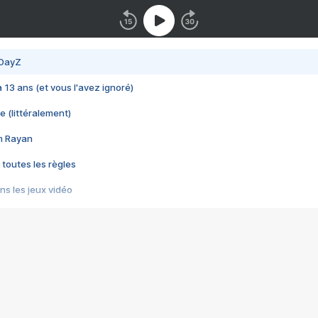
 DayZ
 a 13 ans (et vous l'avez ignoré)
e (littéralement)
im Rayan
 toutes les règles
s les jeux vidéo
us choquant de Rockstar ? - Le scandale BULLY
e plus moche de Steam
du RÊVE tourne au CAUCHEMAR
pendant 8 heures
it… à tort