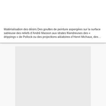
Matérialisation des désirs Des gouttes de peinture aspergées sur la surface
sableuse des reliefs d’André Masson aux strates filandreuses des «
drippings » de Pollock ou des projections aléatoires d’Henri Michaux, des
éclaboussures blanchâtres des toiles...