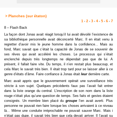
> Planches (sur étaton)
1
-
2
-
3
-
4
-
5
-
6
-
7
8 – Flash Back
La façon dont Jonas avait réagit lorsqu’il lui avait dévoilé l’existence de
sa bibliothèque personnelle avait déconcerté Marc. Il en était venu à
regretter d’avoir mis le jeune homme dans la confidence... Mais au
fond, Marc savait que c’était la capacité de Jonas de se souvenir de
ses rêves qui avait accéléré les choses. Le processus qui s’était
enclenché depuis très longtemps ne dépendait pas que de lui. A
présent, il fallait faire vite. Du temps, il n’en restait plus beaucoup, et
cela Marc le savait très bien. Il était trop tard pour se laisser aller à ce
genre d’états d’âme. Faire confiance à Jonas était
leur
dernière carte.
Marc avait appris que le gouvernement opérait une surveillance très
stricte à son sujet. Quelques précédents faux pas l’avait fait entrer
dans la liste orange du central. L’inscription de son nom dans la liste
rouge n’était plus qu’une question de temps. Ses faits et gestes étaient
consignés. Un membre bien placé du
groupe
l’en avait averti. Plus
personne ne pouvait rien faire lorsque les choses arrivaient à ce niveau
là... Même une conduite irréprochable ne pouvait sauver Marc. Mais i
n’était pas dupe, il savait très bien que cela devait arriver. Il l’avait su