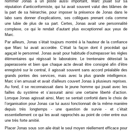
nommer Jonas à un poste aussi important, Marc jouait sur sa
réputation d’anticonformiste, qui lui avait souvent valut des blâmes de
la part de sa hiérarchie, pour imposer la présence de Jonas dans le
labo sans donner d’explications, ses collègues prenant cela comme
une lubie de plus de sa part. Certes, Jonas avait une personnalité
complexe, ce qui le rendait d’autant plus exceptionnel aux yeux de
Marc.
Par ailleurs, Jonas s’était toujours montré à la hauteur de la confiance
que Marc lui avait accordée. C’était la façon dont il procédait qui
agaçait le personnel. Jonas avait pour habitude d’outrepasser les règles
élémentaires qui régissait le laboratoire. Le trentenaire détestait la
paperasserie et bien que chaque acte devait être consigné afin d’être
enregistré sur le central, il agissait souvent sans accord préalable des
grands pontes des services, mais avec la plus grande intelligence.
Marc s’en amusait et avait d'ailleurs couvert Jonas à plusieurs reprises.
Au fond, il se reconnaissait dans le jeune homme qui jouait avec les
failles du système et s’assurait ainsi une certaine liberté d’action.
Lorsque Jonas agissait ainsi, Marc se sentait conforté dans le choix de
l’organisation pour Jonas car lui aussi fonctionnait de la même manière
depuis très longtemps - une question de survie - et c’était
essentiellement ce qui les avait rapprochés au point de créer entre eux
une très forte amitié.
Placer Jonas sous son aile était le seul moyen réellement efficace pour