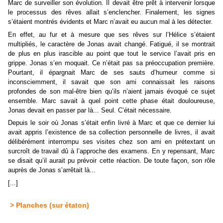
Marc de surveiller son évolution. Il devait être prêt à intervenir lorsque
le processus des rêves allait s’enclencher. Finalement, les signes
s’étaient montrés évidents et Marc n’avait eu aucun mal à les détecter.
En effet, au fur et à mesure que ses rêves sur l’Hélice s’étaient
multipliés, le caractère de Jonas avait changé. Fatigué, il se montrait
de plus en plus irascible au point que tout le service l’avait pris en
grippe. Jonas s’en moquait. Ce n’était pas sa préoccupation première.
Pourtant, il épargnait Marc de ses sauts d’humeur comme si
inconsciemment, il savait que son ami connaissait les raisons
profondes de son mal-être bien qu’ils n’aient jamais évoqué ce sujet
ensemble. Marc savait à quel point cette phase était douloureuse,
Jonas devait en passer par là... Seul. C’était nécessaire.
Depuis le soir où Jonas s’était enfin livré à Marc et que ce dernier lui
avait appris l’existence de sa collection personnelle de livres, il avait
délibérément interrompu ses visites chez son ami en prétextant un
surcroît de travail dû à l’approche des examens. En y repensant, Marc
se disait qu’il aurait pu prévoir cette réaction. De toute façon, son rôle
auprès de Jonas s’arrêtait là...
[...]
> Planches (sur étaton)