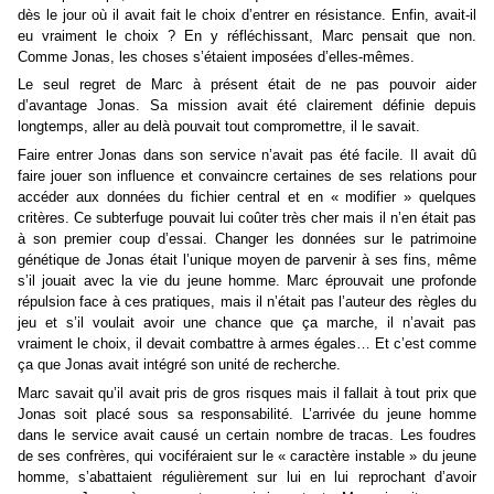
dès le jour où il avait fait le choix d’entrer en résistance. Enfin, avait-il
eu vraiment le choix ? En y réfléchissant, Marc pensait que non.
Comme Jonas, les choses s’étaient imposées d’elles-mêmes.
Le seul regret de Marc à présent était de ne pas pouvoir aider
d’avantage Jonas. Sa mission avait été clairement définie depuis
longtemps, aller au delà pouvait tout compromettre, il le savait.
Faire entrer Jonas dans son service n’avait pas été facile. Il avait dû
faire jouer son influence et convaincre certaines de ses relations pour
accéder aux données du fichier central et en « modifier » quelques
critères. Ce subterfuge pouvait lui coûter très cher mais il n’en était pas
à son premier coup d’essai. Changer les données sur le patrimoine
génétique de Jonas était l’unique moyen de parvenir à ses fins, même
s’il jouait avec la vie du jeune homme. Marc éprouvait une profonde
répulsion face à ces pratiques, mais il n’était pas l’auteur des règles du
jeu et s’il voulait avoir une chance que ça marche, il n’avait pas
vraiment le choix, il devait combattre à armes égales… Et c’est comme
ça que Jonas avait intégré son unité de recherche.
Marc savait qu’il avait pris de gros risques mais il fallait à tout prix que
Jonas soit placé sous sa responsabilité. L’arrivée du jeune homme
dans le service avait causé un certain nombre de tracas. Les foudres
de ses confrères, qui vociféraient sur le « caractère instable » du jeune
homme, s’abattaient régulièrement sur lui en lui reprochant d’avoir