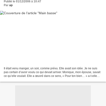
Publié le 01/12/2006 à 10:47
Par
ap
Il était venu manger, un soir, comme prévu. Elle avait son idée. Je ne suis
pas certain d’avoir voulu ce qui devait arriver. Monique, mon épouse, savait
ce qu’elle voulait. Elle a œuvré dans ce sens, « Pour ton bien… » a-t-elle
ajouté. En fait, tout a...