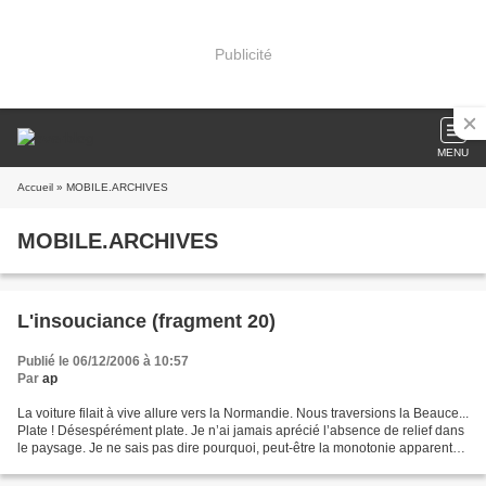
Publicité
MENU
Accueil
» MOBILE.ARCHIVES
MOBILE.ARCHIVES
L'insouciance (fragment 20)
Publié le 06/12/2006 à 10:57
Par
ap
La voiture filait à vive allure vers la Normandie. Nous traversions la Beauce...
Plate ! Désespérément plate. Je n’ai jamais aprécié l’absence de relief dans
le paysage. Je ne sais pas dire pourquoi, peut-être la monotonie apparente,
l'absence de repères..?...