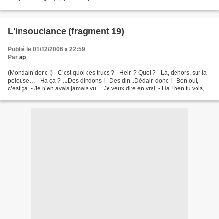
invitation à ceux qui auraient...
L'insouciance (fragment 19)
Publié le 01/12/2006 à 22:59
Par
ap
(Mondain donc !) - C’est quoi ces trucs ? - Hein ? Quoi ? - Là, dehors, sur la
pelouse… - Ha ça ? …Des dindons ! - Des din...Dédain donc ! - Ben oui,
c’est ça. - Je n’en avais jamais vu… Je veux dire en vrai. - Ha ! ben tu vois,
c’est comme ça. - Dédain...