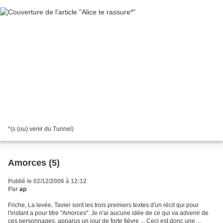
*(s (ou) venir du Tunnel)
Amorces (5)
Publié le 02/12/2006 à 12:12
Par
ap
Friche, La levée, Tavier sont les trois premiers textes d'un récit qui pour
l'instant a pour titre "Amorces". Je n'ai aucune idée de ce qui va advenir de
ces personnages, apparus un jour de forte fièvre ... Ceci est donc une