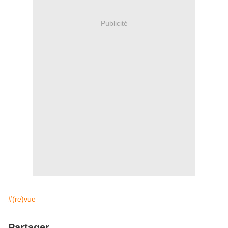
Publicité
#(re)vue
Partager