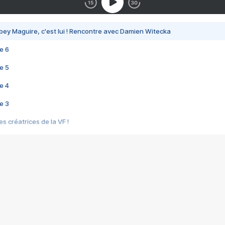
bey Maguire, c'est lui ! Rencontre avec Damien Witecka
e 6
e 5
e 4
e 3
s créatrices de la VF !
e 2
e 1
e Mektoub My Love arrive enfin ! Rencontre avec Shaïn Boumedine et Sal
i : après Toni en famille
elle réalise le bouleversant Dites lui que je l'aime