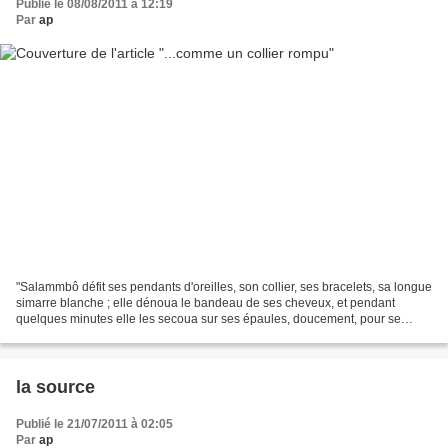
Publié le 08/08/2011 à 12:19
Par
ap
"Salammbô défit ses pendants d'oreilles, son collier, ses bracelets, sa longue
simarre blanche ; elle dénoua le bandeau de ses cheveux, et pendant
quelques minutes elle les secoua sur ses épaules, doucement, pour se
rafraîchir en les éparpillant. La musique...
la source
Publié le 21/07/2011 à 02:05
Par
ap