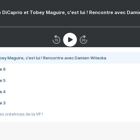
 DiCaprio et Tobey Maguire, c'est lui ! Rencontre avec Dam
bey Maguire, c'est lui ! Rencontre avec Damien Witecka
e 6
e 5
e 4
e 3
s créatrices de la VF !
e 2
e 1