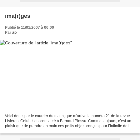
ima(r)ges
Publié le 11/01/2007 à 00:00
Par
ap
Voici donc, par le courrier du matin, que m'arrive le numéro 21 de la revue
Lisières. Celui-ci est consacré à Bernard Plossu. Comme toujours, c’est un
plaisir que de prendre en main ces petits objets conçus pour l’intimité de la
rencontre. Plusieurs reproductions...