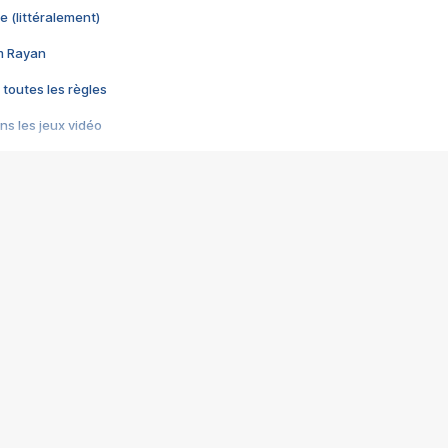
e (littéralement)
im Rayan
 toutes les règles
s les jeux vidéo
us choquant de Rockstar ? - Le scandale BULLY
e plus moche de Steam
du RÊVE tourne au CAUCHEMAR
pendant 8 heures
it… à tort
umiliés par un jeu vidéo
ire - Final Fantasy 8
ti un empire - Age of Empires