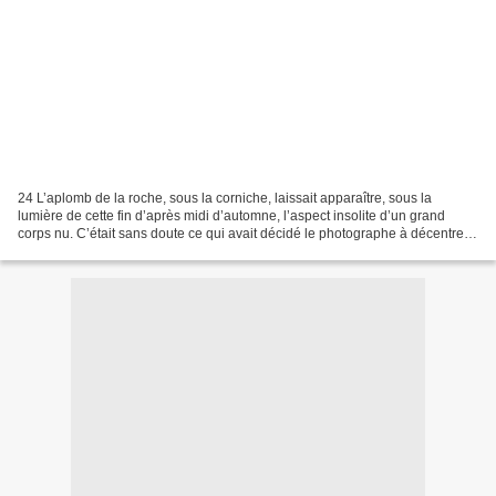
24 L’aplomb de la roche, sous la corniche, laissait apparaître, sous la
lumière de cette fin d’après midi d’automne, l’aspect insolite d’un grand
corps nu. C’était sans doute ce qui avait décidé le photographe à décentrer
sa prise de vue, à laisser de...