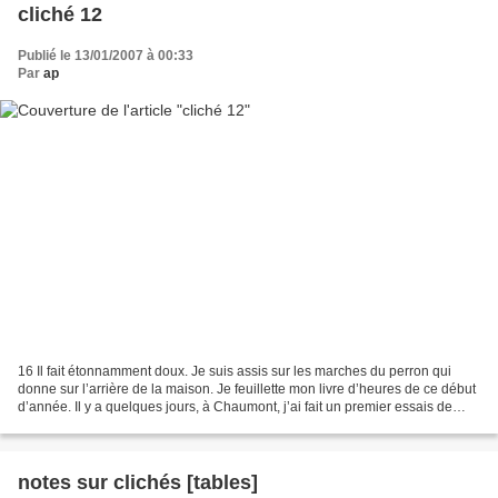
cliché 12
Publié le 13/01/2007 à 00:33
Par
ap
16 Il fait étonnamment doux. Je suis assis sur les marches du perron qui
donne sur l’arrière de la maison. Je feuillette mon livre d’heures de ce début
d’année. Il y a quelques jours, à Chaumont, j’ai fait un premier essais de
prise de vue pour cette...
notes sur clichés [tables]