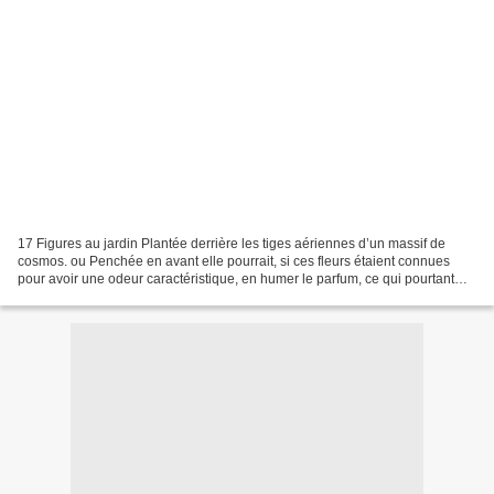
17 Figures au jardin Plantée derrière les tiges aériennes d’un massif de
cosmos. ou Penchée en avant elle pourrait, si ces fleurs étaient connues
pour avoir une odeur caractéristique, en humer le parfum, ce qui pourtant
n’est pas le cas. Elle pose tout...