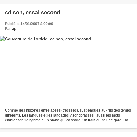
cd son, essai second
Publié le 14/01/2007 à 00:00
Par
ap
Comme des histoires entrelacées (tressées), suspendues aux fils des temps
différents. Les langues et les langages y sont brassés : aussi les mots
embrassent le rythme d’un piano qui cascade. Un train quitte une gare. Dans
l’obscurité d’une pièce, une...