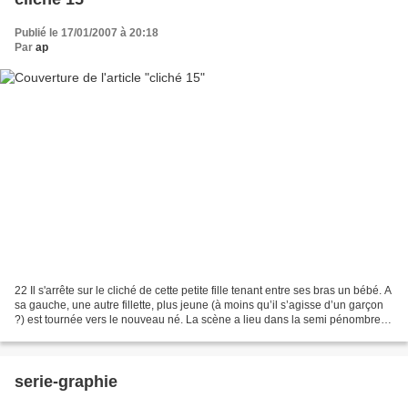
Publié le 17/01/2007 à 20:18
Par
ap
22 Il s'arrête sur le cliché de cette petite fille tenant entre ses bras un bébé. A
sa gauche, une autre fillette, plus jeune (à moins qu’il s’agisse d’un garçon
?) est tournée vers le nouveau né. La scène a lieu dans la semi pénombre
d’une pièce tendue...
serie-graphie