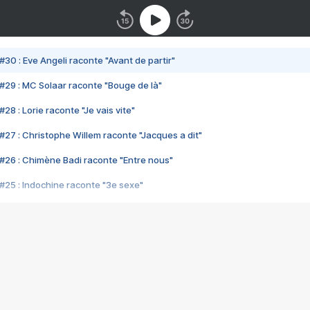
#30 : Eve Angeli raconte "Avant de partir"
#29 : MC Solaar raconte "Bouge de là"
28 : Lorie raconte "Je vais vite"
#27 : Christophe Willem raconte "Jacques a dit"
#26 : Chimène Badi raconte "Entre nous"
#25 : Indochine raconte "3e sexe"
#24 : Zaho raconte "C'est chelou"
#23 : Patrick Bruel raconte "Au café des délices"
#22 : Kyo raconte "Le chemin"
#21 : Nolwenn Leroy raconte "Cassé"
#20 : Patrick Hernandez raconte "Born to be alive"