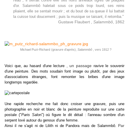
l'eau ; il serrait contre elle ses noirs anneaux tigrés de plaques
d'or. Salammbô haletait sous ce poids trop lourd, ses reins
pliaient, elle se sentait mourir ; et du bout de sa queue il lui battait
la cuisse tout doucement ; puis la musique se taisant, il retomba."
Gustave Flaubert ,
Salammbô
, 1862
Michael Puzt-Richard
(gravure d'après)
,
Salammbô
, vers 1912 ?
, un passage
Voici que, au hasard d'une lecture
ravive le souvenir
d'une peinture. D
es mots soudain
font
image ou
plutôt
,
par des jeux
d'associations étranges,
font remonter les bribes d'une image
longtemps regardée.
Une rapide recherche me fait donc croiser une gravure, puis une
photographie en noir et blanc de la peinture reproduite sur une carte
postale ("
Paris Salo
n") où figure le dit détail : l'anneau sombre d'un
serpent lové autour du genoux d'une femme.
Par
Ainsi il ne s'agit ni de Lilith ni de Pandora mais de Salammbô.