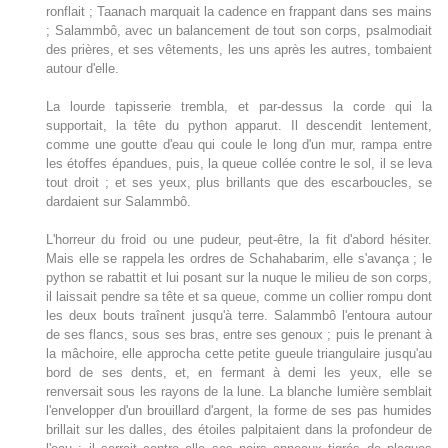
ronflait ; Taanach marquait la cadence en frappant dans ses mains
; Salammbô, avec un balancement de tout son corps, psalmodiait
des prières, et ses vêtements, les uns après les autres, tombaient
autour d'elle.
La lourde tapisserie trembla, et par-dessus la corde qui la
supportait, la tête du python apparut. Il descendit lentement,
comme une goutte d'eau qui coule le long d'un mur, rampa entre
les étoffes épandues, puis, la queue collée contre le sol, il se leva
tout droit ; et ses yeux, plus brillants que des escarboucles, se
dardaient sur Salammbô.
L'horreur du froid ou une pudeur, peut-être, la fit d'abord hésiter.
Mais elle se rappela les ordres de Schahabarim, elle s'avança ; le
python se rabattit et lui posant sur la nuque le milieu de son corps,
il laissait pendre sa tête et sa queue, comme un collier rompu dont
les deux bouts traînent jusqu'à terre. Salammbô l'entoura autour
de ses flancs, sous ses bras, entre ses genoux ; puis le prenant à
la mâchoire, elle approcha cette petite gueule triangulaire jusqu'au
bord de ses dents, et, en fermant à demi les yeux, elle se
renversait sous les rayons de la lune. La blanche lumière semblait
l'envelopper d'un brouillard d'argent, la forme de ses pas humides
brillait sur les dalles, des étoiles palpitaient dans la profondeur de