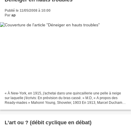
Publié le 11/05/2008 à 10:00
Par
ap
« À New-York, en 1915, j'achetai dans une quincaillerie une pelle à neige
sur laquelle j'écrivis: En prévision du bras cassé. » M.D, « A propos des
Ready-mades » Mahonri Young, Shoveler, 1903 En 1913, Marcel Duchamp
exposait à New York son « Nu descendant...
L’art ou ? (débit cyclique en débat)