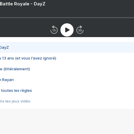
 Battle Royale - DayZ
 DayZ
 a 13 ans (et vous l'avez ignoré)
e (littéralement)
im Rayan
 toutes les règles
s les jeux vidéo
us choquant de Rockstar ? - Le scandale BULLY
e plus moche de Steam
du RÊVE tourne au CAUCHEMAR