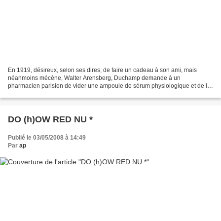
En 1919, désireux, selon ses dires, de faire un cadeau à son ami, mais
néanmoins mécène, Walter Arensberg, Duchamp demande à un
pharmacien parisien de vider une ampoule de sérum physiologique et de la
ressouder. L’opération réalisée, il titre l’objet...
DO (h)OW RED NU *
Publié le 03/05/2008 à 14:49
Par
ap