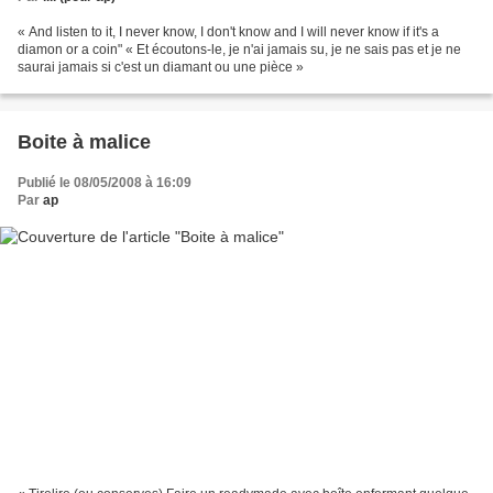
« And listen to it, I never know, I don't know and I will never know if it's a
diamon or a coin" « Et écoutons-le, je n'ai jamais su, je ne sais pas et je ne
saurai jamais si c'est un diamant ou une pièce »
Boite à malice
Publié le 08/05/2008 à 16:09
Par
ap