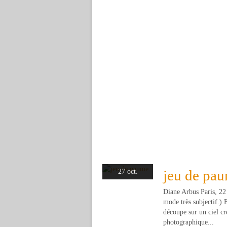
jeu de pa
27 oct.
Diane Arbus Paris, 22 
mode très subjectif.) 
découpe sur un ciel c
photographique...