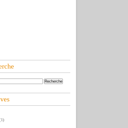
erche
ives
(1)