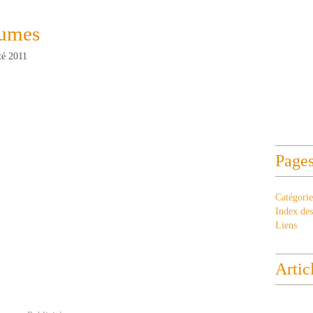
aumes
té 2011
Page
Catégorie
Index des 
Liens
Artic