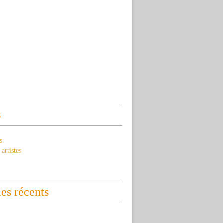
s
s
artistes
les récents