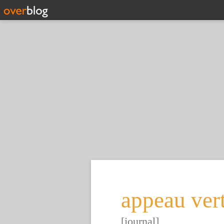
appeau ver
[journal]