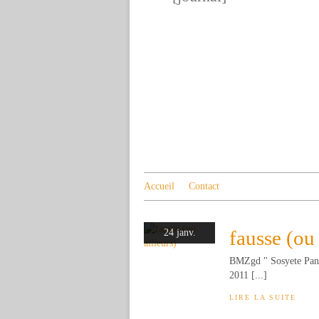
Accueil
Contact
fausse (ou 
24 janv.
BMZgd " Sosyete Pante
2011 [...]
LIRE LA SUITE