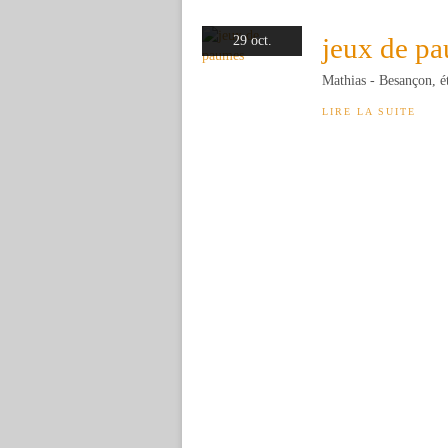
jeux de p
29 oct.
Mathias - Besançon, é
LIRE LA SUITE