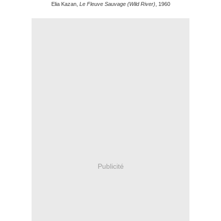
Elia Kazan,
Le Fleuve Sauvage (Wild River)
, 1960
Publicité