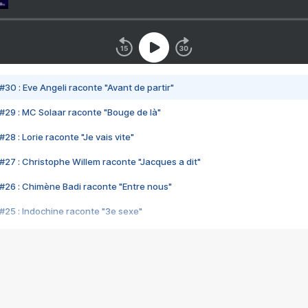
#30 : Eve Angeli raconte "Avant de partir"
#29 : MC Solaar raconte "Bouge de là"
28 : Lorie raconte "Je vais vite"
#27 : Christophe Willem raconte "Jacques a dit"
#26 : Chimène Badi raconte "Entre nous"
#25 : Indochine raconte "3e sexe"
#24 : Zaho raconte "C'est chelou"
#23 : Patrick Bruel raconte "Au café des délices"
#22 : Kyo raconte "Le chemin"