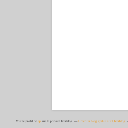
Voir le profil de
ap
sur le portail Overblog
Créer un blog gratuit sur Overblog