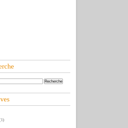
erche
ives
(1)