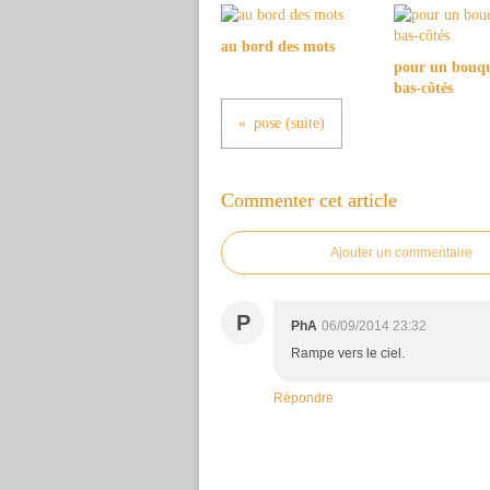
au bord des mots
pour un bouqu
bas-côtés
pose (suite)
Commenter cet article
Ajouter un commentaire
P
PhA
06/09/2014 23:32
Rampe vers le ciel.
Répondre