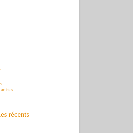
s
s
artistes
les récents