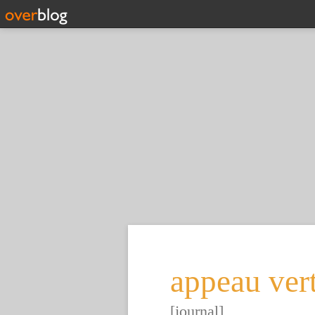
appeau ver
[journal]