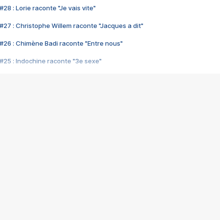
28 : Lorie raconte "Je vais vite"
#27 : Christophe Willem raconte "Jacques a dit"
#26 : Chimène Badi raconte "Entre nous"
#25 : Indochine raconte "3e sexe"
#24 : Zaho raconte "C'est chelou"
#23 : Patrick Bruel raconte "Au café des délices"
#22 : Kyo raconte "Le chemin"
#21 : Nolwenn Leroy raconte "Cassé"
#20 : Patrick Hernandez raconte "Born to be alive"
#19 : Lorie raconte "Près de moi"
#18 : Michael Jones raconte "A nos actes manqués" (avec Jean-Jacque
#17 : Khaled raconte "Aïcha"