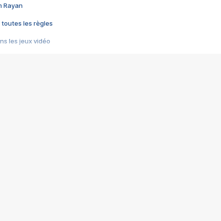
im Rayan
 toutes les règles
s les jeux vidéo
us choquant de Rockstar ? - Le scandale BULLY
e plus moche de Steam
du RÊVE tourne au CAUCHEMAR
pendant 8 heures
it… à tort
umiliés par un jeu vidéo
ire - Final Fantasy 8
ti un empire - Age of Empires
story DOFUS
tard, il crée l'un des pires jeux de tous les temps, MindsEye.