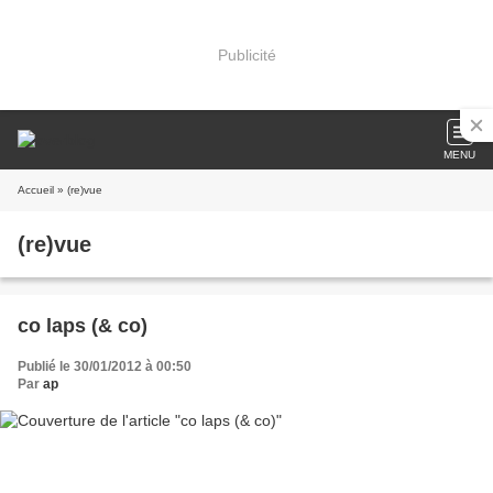
Publicité
MENU
Accueil
» (re)vue
(re)vue
co laps (& co)
Publié le 30/01/2012 à 00:50
Par
ap