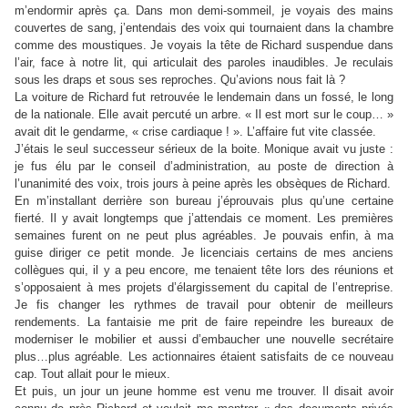
m’endormir après ça. Dans mon demi-sommeil, je voyais des mains
couvertes de sang, j’entendais des voix qui tournaient dans la chambre
comme des moustiques. Je voyais la tête de Richard suspendue dans
l’air, face à notre lit, qui articulait des paroles inaudibles. Je reculais
sous les draps et sous ses reproches. Qu’avions nous fait là ?
La voiture de Richard fut retrouvée le lendemain dans un fossé, le long
de la nationale. Elle avait percuté un arbre. « Il est mort sur le coup… »
avait dit le gendarme, « crise cardiaque ! ». L’affaire fut vite classée.
J’étais le seul successeur sérieux de la boite. Monique avait vu juste :
je fus élu par le conseil d’administration, au poste de direction à
l’unanimité des voix, trois jours à peine après les obsèques de Richard.
En m’installant derrière son bureau j’éprouvais plus qu’une certaine
fierté. Il y avait longtemps que j’attendais ce moment. Les premières
semaines furent on ne peut plus agréables. Je pouvais enfin, à ma
guise diriger ce petit monde. Je licenciais certains de mes anciens
collègues qui, il y a peu encore, me tenaient tête lors des réunions et
s’opposaient à mes projets d’élargissement du capital de l’entreprise.
Je fis changer les rythmes de travail pour obtenir de meilleurs
rendements. La fantaisie me prit de faire repeindre les bureaux de
moderniser le mobilier et aussi d’embaucher une nouvelle secrétaire
plus…plus agréable. Les actionnaires étaient satisfaits de ce nouveau
cap. Tout allait pour le mieux.
Et puis, un jour un jeune homme est venu me trouver. Il disait avoir