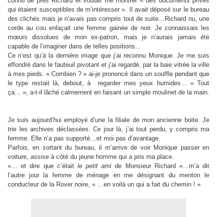
connu de près Richard et voulait me montrer « des documents privés
qui étaient susceptibles de m’intéresser ». Il avait déposé sur le bureau
des clichés mais je n’avais pas compris tout de suite…Richard nu, une
corde au cou enlaçait une femme gainée de noir. Je connaissais les
mœurs dissolues de mon ex-patron, mais je n’aurais jamais été
capable de l’imaginer dans de telles positions...
Ce n’est qu’à la dernière image que j’ai reconnu Monique. Je me suis
effondré dans le fauteuil pivotant et j’ai regardé, par la baie vitrée la ville
à mes pieds. « Combien ? » ai-je prononcé dans un souffle pendant que
le type restait là, debout, à
regarder mes yeux humides… « Tout
ça… », a-t-il lâché calmement en faisant un simple moulinet de la main.
Je suis aujourd’hui employé d’une la filiale de mon ancienne boite. Je
trie les archives déclassées. Ce jour là, j’ai tout perdu, y compris ma
femme. Elle n’a pas supporté…et moi pas d’avantage.
Parfois, en sortant du bureau, il m’arrive de voir Monique passer en
voiture, assise à côté du jeune homme qui a pris ma place.
«… et dire que c’était
le petit ami
de Monsieur Richard »…m’a dit
l’autre jour la femme de ménage en me désignant du menton le
conducteur de
la Rover
noire, « …en voilà un qui a fait du chemin ! »