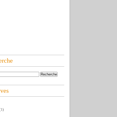
erche
ives
(1)