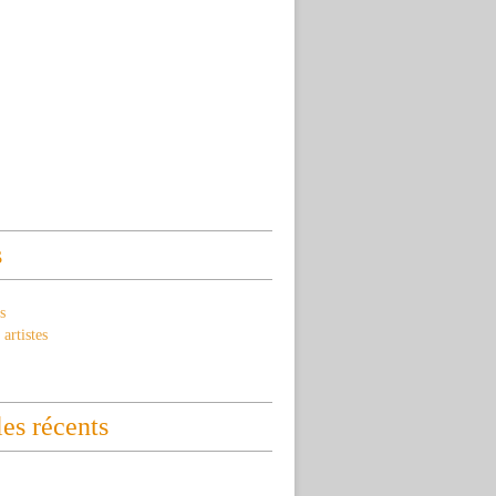
s
s
artistes
les récents