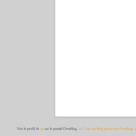
Voir le profil de
ap
sur le portail Overblog
Créer un blog gratuit sur Overblog