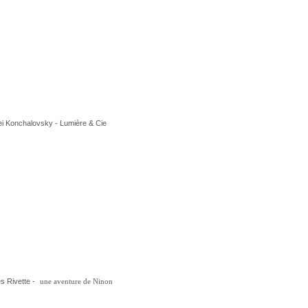
i Konchalovsky - Lumière & Cie
s Rivette -
une aventure de Ninon