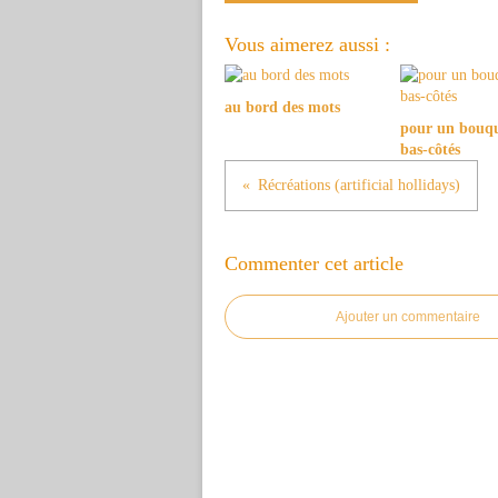
Vous aimerez aussi :
au bord des mots
pour un bouqu
bas-côtés
Récréations (artificial hollidays)
Commenter cet article
Ajouter un commentaire