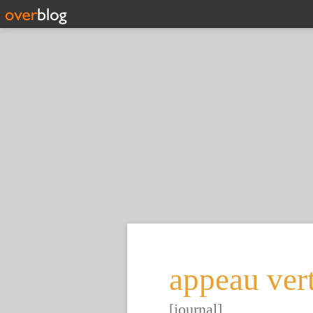
appeau ver
[journal]