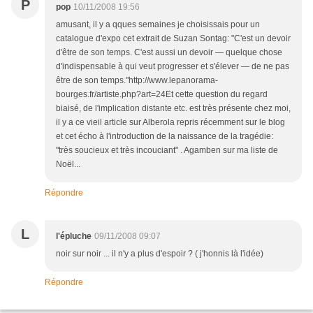
P
pop
10/11/2008 19:56
amusant, il y a qques semaines je choisissais pour un
catalogue d'expo cet extrait de Suzan Sontag: "C'est un devoir
d'être de son temps. C'est aussi un devoir — quelque chose
d'indispensable à qui veut progresser et s'élever — de ne pas
être de son temps."http://www.lepanorama-
bourges.fr/artiste.php?art=24Et cette question du regard
biaisé, de l'implication distante etc. est très présente chez moi,
il y a ce vieil article sur Alberola repris récemment sur le blog
et cet écho à l'introduction de la naissance de la tragédie:
"très soucieux et très incouciant" . Agamben sur ma liste de
Noël...
Répondre
L
l'épluche
09/11/2008 09:07
noir sur noir ... il n'y a plus d'espoir ? ( j'honnis là l'idée)
Répondre