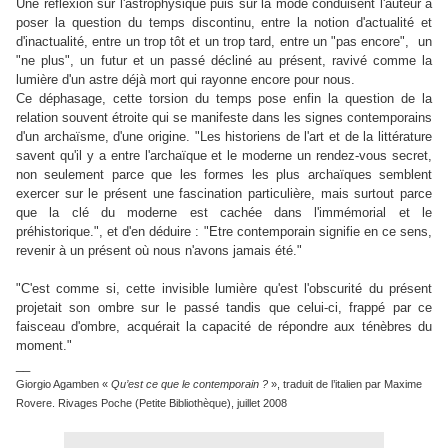
Une réflexion sur l'astrophysique puis sur la mode conduisent l'auteur à
poser la question du temps discontinu, entre la notion d'actualité et
d'inactualité, entre un trop tôt et un trop tard, entre un "pas encore", un
"ne plus", un futur et un passé décliné au présent, ravivé comme la
lumière d'un astre déjà mort qui rayonne encore pour nous.
Ce déphasage, cette torsion du temps pose enfin la question de la
relation souvent étroite qui se manifeste dans les signes contemporains
d'un archaïsme, d'une origine. "Les historiens de l'art et de la littérature
savent qu'il y a entre l'archaïque et le moderne un rendez-vous secret,
non seulement parce que les formes les plus archaïques semblent
exercer sur le présent une fascination particulière, mais surtout parce
que la clé du moderne est cachée dans l'immémorial et le
préhistorique.", et d'en déduire : "Etre contemporain signifie en ce sens,
revenir à un présent où nous n'avons jamais été."
"C'est comme si, cette invisible lumière qu'est l'obscurité du présent
projetait son ombre sur le passé tandis que celui-ci, frappé par ce
faisceau d'ombre, acquérait la capacité de répondre aux ténèbres du
moment."
__
Giorgio Agamben «
Qu’est ce que le contemporain ?
», traduit de l’italien par Maxime
Rovere. Rivages Poche (Petite Bibliothèque), juillet 2008