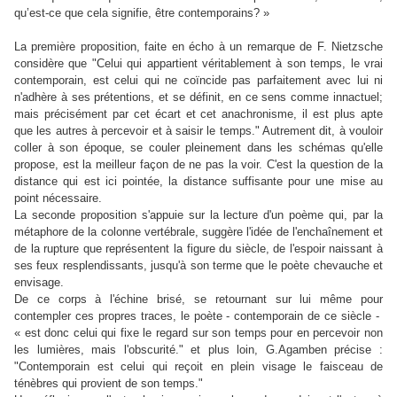
qu’est-ce que cela signifie, être contemporains? »
La première proposition, faite en écho à un remarque de F. Nietzsche
considère que "Celui qui appartient véritablement à son temps, le vrai
contemporain, est celui qui ne coïncide pas parfaitement avec lui ni
n'adhère à ses prétentions, et se définit, en ce sens comme innactuel;
mais précisément par cet écart et cet anachronisme, il est plus apte
que les autres à percevoir et à saisir le temps." Autrement dit, à vouloir
coller à son époque, se couler pleinement dans les schémas qu'elle
propose, est la meilleur façon de ne pas la voir. C'est la question de la
distance qui est ici pointée, la distance suffisante pour une mise au
point nécessaire.
La seconde proposition s'appuie sur la lecture d'un poème qui, par la
métaphore de la colonne vertébrale, suggère l'idée de l'enchaînement et
de la rupture que représentent la figure du siècle, de l'espoir naissant à
ses feux resplendissants, jusqu'à son terme que le poète chevauche et
envisage.
De ce corps à l'échine brisé, se retournant sur lui même pour
contempler ces propres traces, le poète - contemporain de ce siècle -
« est donc celui qui fixe le regard sur son temps pour en percevoir non
les lumières, mais l'obscurité." et plus loin, G.Agamben précise :
"Contemporain est celui qui reçoit en plein visage le faisceau de
ténèbres qui provient de son temps."