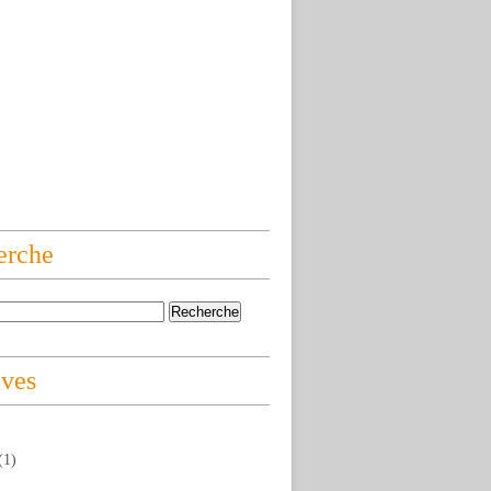
erche
ives
(1)