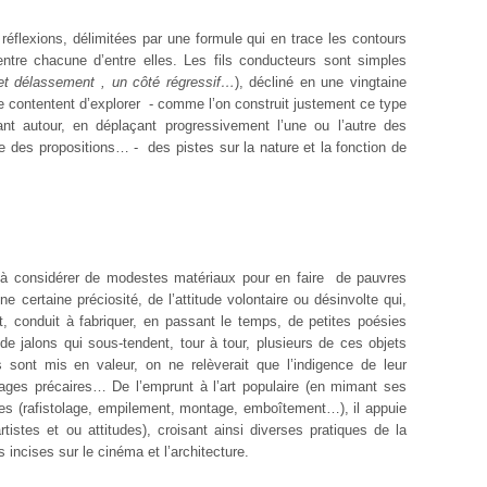
réflexions, délimitées par une formule qui en trace les contours
é entre chacune d’entre elles. Les fils conducteurs sont simples
e et délassement , un côté régressif…
), décliné en une vingtaine
e contentent d’explorer - comme l’on construit justement ce type
ant autour, en déplaçant progressivement l’une ou l’autre des
re des propositions… - des pistes sur la nature et la fonction de
 à considérer de modestes matériaux pour en faire de pauvres
une certaine préciosité, de l’attitude volontaire ou désinvolte qui,
t, conduit à fabriquer, en passant le temps, de petites poésies
e jalons qui sous-tendent, tour à tour, plusieurs de ces objets
 sont mis en valeur, on ne relèverait que l’indigence de leur
ages précaires… De l’emprunt à l’art populaire (en mimant ses
s (rafistolage, empilement, montage, emboîtement…), il appuie
istes et ou attitudes), croisant ainsi diverses pratiques de la
s incises sur le cinéma et l’architecture.