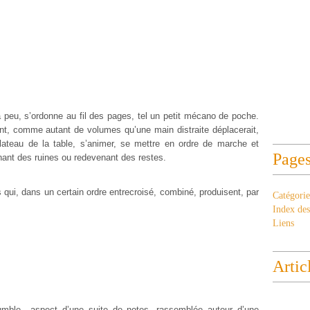
à peu, s’ordonne au fil des pages, tel un petit mécano de poche.
sent, comme autant de volumes qu’une main distraite déplacerait,
lateau de la table, s’animer, se mettre en ordre de marche et
Page
enant des ruines ou redevenant des restes.
qui, dans un certain ordre entrecroisé, combiné, produisent, par
Catégorie
Index des 
Liens
Artic
’humble aspect d’une suite de notes, rassemblée autour d’une