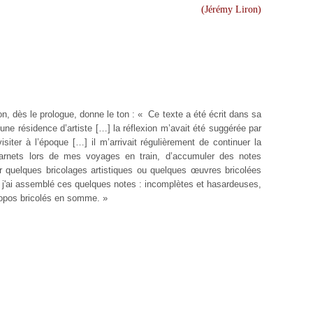
(Jérémy Liron)
on, dès le prologue, donne le ton : « Ce texte a été écrit dans sa
 d’une résidence d’artiste […] la réflexion m’avait été suggérée par
siter à l’époque […] il m’arrivait régulièrement de continuer la
arnets lors de mes voyages en train, d’accumuler des notes
ur quelques bricolages artistiques ou quelques œuvres bricolées
, j'ai assemblé ces quelques notes : incomplètes et hasardeuses,
ropos bricolés en somme. »