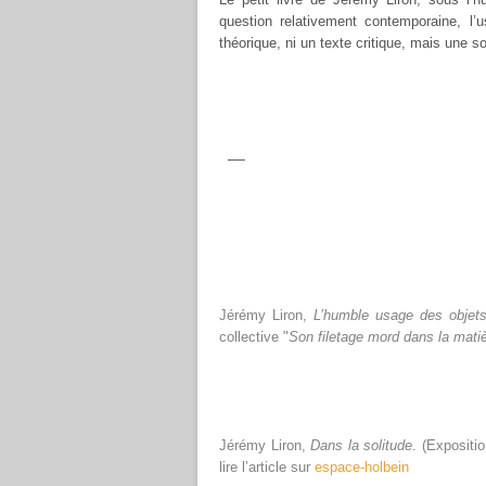
question relativement contemporaine, l’u
théorique, ni un texte critique, mais une 
__
Jérémy Liron,
L’humble usage des objet
collective "
Son filetage mord dans la matiè
Jérémy Liron,
Dans la solitude
. (Expositi
lire l’article sur
espace-holbein