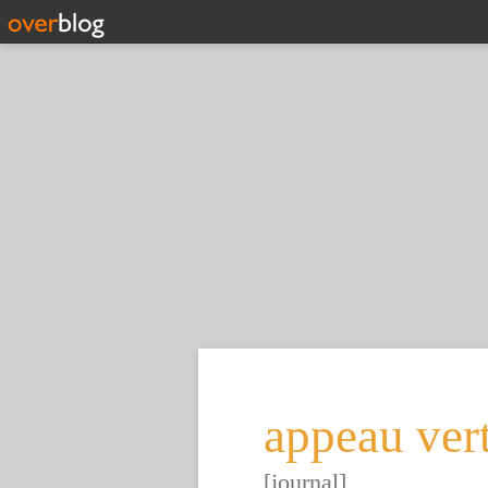
appeau ver
[journal]