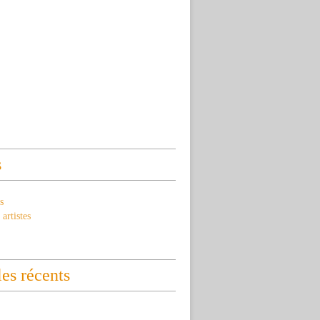
s
s
artistes
les récents