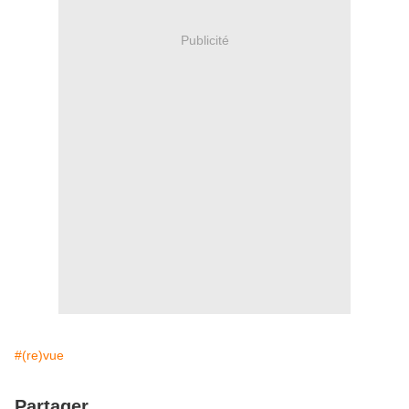
Publicité
#(re)vue
Partager