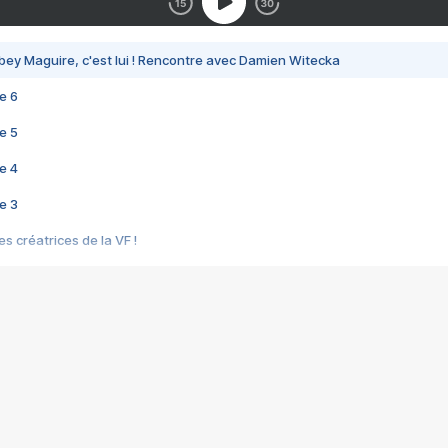
bey Maguire, c'est lui ! Rencontre avec Damien Witecka
e 6
e 5
e 4
e 3
s créatrices de la VF !
e 2
e 1
e Mektoub My Love arrive enfin ! Rencontre avec Shaïn Boumedine et Sal
i : après Toni en famille
elle réalise le bouleversant Dites lui que je l'aime