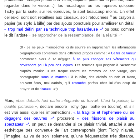
regarder dans le viseur…), les recadrages ou les reprises qu’opère
Tichý par la suite, sur les épreuves, le sont beaucoup moins. En effet
8
celles-ci sont soit retaillées aux ciseaux, soit retouchées
au crayon à
papier (ou stylo à bille) par des ajouts ponctuels pour améliorer un détail
« trop mal défini par sa technique trop hasardeuse »*
ou pour, comme
le dit l’artiste
« se rapprocher de la ressemblance, de la réalité »*
(8 - Je ne peux m’empêcher ici de sourire en rapprochant les informations
biographiques contenues dans différents propos comme : «
Ce fils de tailleur
commence alors à se négliger
, à ne plus changer ses vêtements qui
deviennent peu à peu des loques
.
Les femmes qu'il peignait à l'Académie
d'après modèle, il les troque contre les femmes de son village, qu'il
photographie
sous le manteau
, à la hâte, des clichés en noir et blanc,
souvent flous, mal cadrés, qu'il
retouche
parfois chez lui d'un coup de
crayon et de
ciseaux.
»*)
Mais,
«Les défauts font partie intégrante du travail. C’est la poésie, la
qualité picturale.»
,
déclare encore
Tichý
(qui
botte en touche), et s’il
est vrai aussi que
les imperfections,
« la fragilité et l’éphémère qui se
dégagent des œuvres »*
procurent
« des frissons de plaisir au
spectateur »*
, on peut se demander si ce plaisir trivial, attaché à une
esthétique très convenue de l’art contemporain (dont Tichý n’avait,
j’imagine, au vu de son isolement, qu’une fréquentation très distante,