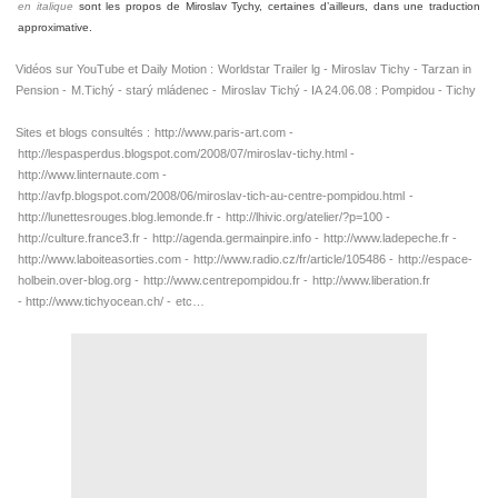
en italique
sont les propos de Miroslav Tychy, certaines d’ailleurs, dans une traduction
approximative.
Vidéos sur YouTube et Daily Motion :
Worldstar Trailer lg -
Miroslav Tichy -
Tarzan in
Pension -
M.Tichý - starý mládenec -
Miroslav Tichý -
IA 24.06.08 : Pompidou - Tichy
Sites et blogs consultés :
http://www.paris-art.com -
http://lespasperdus.blogspot.com/2008/07/miroslav-tichy.html -
http://www.linternaute.com -
http://avfp.blogspot.com/2008/06/miroslav-tich-au-centre-pompidou.html
-
http://lunettesrouges.blog.lemonde.fr -
http://lhivic.org/atelier/?p=100 -
http://culture.france3.fr -
http://agenda.germainpire.info -
http://www.ladepeche.fr -
http://www.laboiteasorties.com -
http://www.radio.cz/fr/article/105486 -
http://espace-
holbein.over-blog.org -
http://www.centrepompidou.fr -
http://www.liberation.fr
-
http://www.tichyocean.ch/ -
etc…