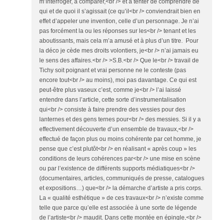
m’interroger, à comparer,<br /> et à tenter de comprendre de
qui et de quoi il s’agissait (ce qu’il<br /> conviendrait bien en
effet d’appeler une invention, celle d’un personnage. Je n’ai
pas forcément la ou les réponses sur les<br /> tenant et les
aboutissants, mais cela m’a amusé et à plus d’un titre. Pour
la déco je cède mes droits volontiers, je<br /> n’ai jamais eu
le sens des affaires.<br /> >S.B.<br /> Que le<br /> travail de
Tichy soit poignant et vrai personne ne le conteste (pas
encore tout<br /> au moins), moi pas davantage. Ce qui est
peut-être plus vaseux c’est, comme je<br /> l’ai laissé
entendre dans l’article, cette sorte d’instrumentalisation
qui<br /> consiste à faire prendre des vessies pour des
lanternes et des gens ternes pour<br /> des messies. Si il y a
effectivement découverte d’un ensemble de travaux,<br />
effectué de façon plus ou moins cohérente par cet homme, je
pense que c’est plutôt<br /> en réalisant « après coup » les
conditions de leurs cohérences par<br /> une mise en scène
ou par l’existence de différents supports médiatiques<br />
(documentaires, articles, communiqués de presse, catalogues
et expositions…) que<br /> la démarche d’artiste a pris corps.
La « qualité esthétique » de ces travaux<br /> n’existe comme
telle que parce qu’elle est associée à une sorte de légende
de l’artiste<br /> maudit. Dans cette montée en épingle,<br />