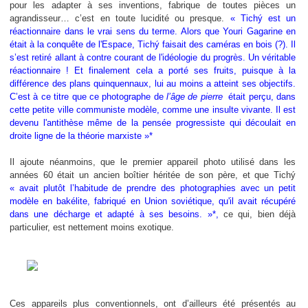
pour les adapter à ses inventions, fabrique de toutes pièces un
agrandisseur… c’est en toute lucidité ou presque.
« Tichý est un
réactionnaire dans le vrai sens du terme. Alors que Youri Gagarine en
était à la conquête de l'Espace, Tichý faisait des caméras en bois (?). Il
s’est retiré allant à contre courant de l'idéologie du progrès. Un véritable
réactionnaire ! Et finalement cela a porté ses fruits, puisque à la
différence des plans quinquennaux, lui au moins a atteint ses objectifs.
C’est à ce titre que ce photographe de
l’âge de pierre
était perçu, dans
cette petite ville communiste modèle, comme une insulte vivante. Il est
devenu l'antithèse même de la pensée progressiste qui découlait en
droite ligne de la théorie marxiste »*
Il ajoute néanmoins, que le premier appareil photo utilisé dans les
années 60 était un ancien boîtier héritée de son père, et que Tichý
« avait plutôt l’habitude de prendre des photographies avec un petit
modèle en bakélite, fabriqué en Union soviétique, qu'il avait récupéré
dans une décharge et adapté à ses besoins. »*,
ce qui, bien déjà
particulier, est nettement moins exotique.
Ces appareils plus conventionnels, ont d’ailleurs été présentés au