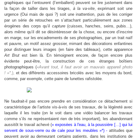
graphiques qui l’entourent (l’emballent) peuvent se lire justement dans
la façon de tailler dans les tirages,
à la va-vite
, exprimant soit une
urgence (Oui mais de quoi ?) soit une inattention, puis de les corriger
par un série de retouches en s’attachant particulièrement aux zones
érogènes des corps qu’il
capture
(cuisses, hanches, seins, pubis…),
alors même qu’il dit se désintéresser de la chose, ou encore d’inscrire
en marge, sur les encadrements de ses photographies, par un trait naïf
et pauvre, un motif assez grossier, mimant des décorations enfantines
pour distinguer leurs images (en faire des tableaux), cette apparence
Art Brut
est bien là. En témoignent encore, de façon encore plus
évidente peut-être, la construction de ces étranges boîtiers
photographiques (
«Avant tout, il faut avoir un mauvais appareil photo
! »*
,),
et des différents accessoires bricolés avec les moyens du bord,
comme, par exemple, cette paire de lunettes rafistolée.
Ne faudrait-il pas encore prendre en considération ce détachement si
caractéristique de l’artiste vis-à-vis de ses travaux, de la légèreté avec
laquelle il les traite (on le voit dans une vidéo balancer les travaux
comme s’ils ne représentaient rien de très important), les abandonnant
aussitôt le travail achevé (
« exposées à l'eau, à la poussière […] qui lui
servent de sous-verre ou de cale pour les meubles »*) -
attitudes que
peuvent avoir au demeurant certains patients, dans les institutions de