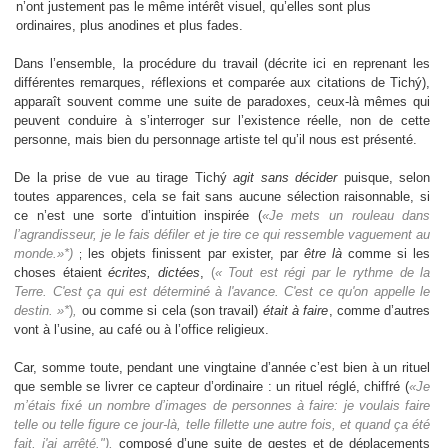
n’ont justement pas le même intérêt visuel, qu’elles sont plus
ordinaires, plus anodines et plus fades.
Dans l’ensemble, la procédure du travail (décrite ici en reprenant les
différentes remarques, réflexions et comparée aux citations de
Tichý),
apparaît souvent comme une suite de paradoxes, ceux-là mêmes qui
peuvent conduire à s’interroger sur l’existence réelle, non de cette
personne, mais bien du personnage artiste tel qu’il nous est présenté.
De la prise de vue au tirage
Tichý
agit sans décider
puisque, selon
toutes apparences, cela se fait sans aucune sélection raisonnable, si
ce n’est une sorte d’intuition inspirée (
«Je mets un rouleau dans
l’agrandisseur, je le fais défiler et je tire ce qui ressemble vaguement au
monde.»*)
les objets finissent par exister, par
être là
comme si les
;
choses étaient
écrites, dictées
,
(
« Tout est régi par le rythme de la
Terre. C'est ça qui est déterminé à l'avance. C'est ce qu'on appelle le
destin. »*
)
,
ou comme si cela (son travail)
était à faire
, comme d’autres
vont à l’usine, au café ou à l’office religieux.
Car, somme toute, pendant une vingtaine d’année c’est bien à un rituel
que semble se livrer ce capteur d’ordinaire : un rituel réglé, chiffré (
«Je
m’étais fixé un nombre d’images de personnes à faire: je voulais faire
telle ou telle figure ce jour-là, telle fillette une autre fois, et quand ça été
fait, j'ai arrêté."),
composé d’une suite de gestes et de déplacements