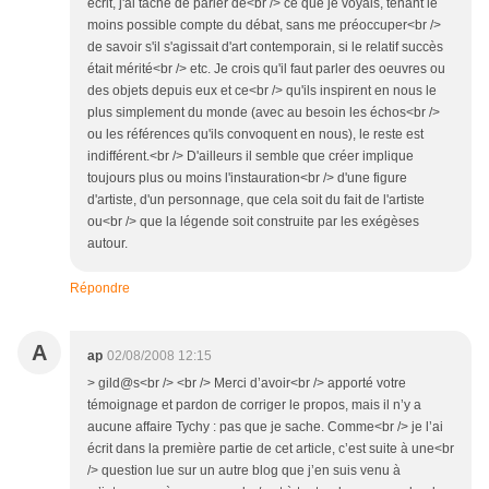
écrit, j'ai taché de parler de<br /> ce que je voyais, tenant le
moins possible compte du débat, sans me préoccuper<br />
de savoir s'il s'agissait d'art contemporain, si le relatif succès
était mérité<br /> etc. Je crois qu'il faut parler des oeuvres ou
des objets depuis eux et ce<br /> qu'ils inspirent en nous le
plus simplement du monde (avec au besoin les échos<br />
ou les références qu'ils convoquent en nous), le reste est
indifférent.<br /> D'ailleurs il semble que créer implique
toujours plus ou moins l'instauration<br /> d'une figure
d'artiste, d'un personnage, que cela soit du fait de l'artiste
ou<br /> que la légende soit construite par les exégèses
autour.
Répondre
A
ap
02/08/2008 12:15
> gild@s<br /> <br /> Merci d’avoir<br /> apporté votre
témoignage et pardon de corriger le propos, mais il n’y a
aucune affaire Tychy : pas que je sache. Comme<br /> je l’ai
écrit dans la première partie de cet article, c’est suite à une<br
/> question lue sur un autre blog que j’en suis venu à