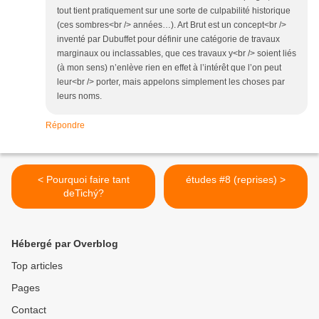
tout tient pratiquement sur une sorte de culpabilité historique
(ces sombres<br /> années…). Art Brut est un concept<br />
inventé par Dubuffet pour définir une catégorie de travaux
marginaux ou inclassables, que ces travaux y<br /> soient liés
(à mon sens) n’enlève rien en effet à l’intérêt que l’on peut
leur<br /> porter, mais appelons simplement les choses par
leurs noms.
Répondre
< Pourquoi faire tant
études #8 (reprises) >
deTichý?
Hébergé par Overblog
Top articles
Pages
Contact