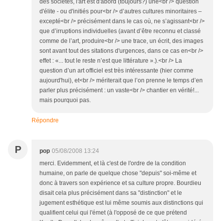
des sociétés, l'art est d'abord (toujours?) une<br /> question
d'élite - ou d'initiés pour<br /> d’autres cultures minoritaires –
excepté<br /> précisément dans le cas où, ne s’agissant<br />
que d’irruptions individuelles (avant d’être reconnu et classé
comme de l’art, produire<br /> une trace, un écrit, des images
sont avant tout des sitations d'urgences, dans ce cas en<br />
effet : «... tout le reste n’est que littérature ».).<br /> La
question d’un art officiel est très intéressante (hier comme
aujourd'hui), et<br /> mériterait que l’on prenne le temps d’en
parler plus précisément : un vaste<br /> chantier en vérité!...
mais pourquoi pas.
Répondre
P
pop
05/08/2008 13:24
merci. Evidemment, et là c'est de l'ordre de la condition
humaine, on parle de quelque chose "depuis" soi-même et
donc à travers son expérience et sa culture propre. Bourdieu
disait cela plus précisément dans sa "distinction" et le
jugement esthétique est lui même soumis aux distinctions qui
qualifient celui qui l'émet (à l'opposé de ce que prétend