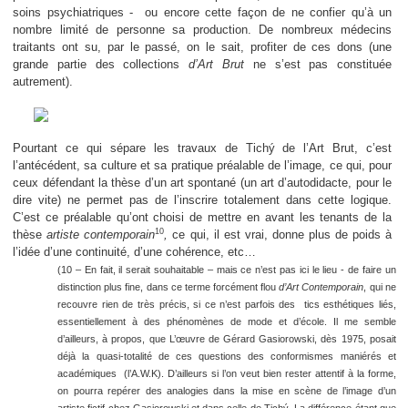
soins psychiatriques -
ou encore cette façon de ne confier qu’à un
nombre limité de personne sa production. De nombreux médecins
traitants ont su, par le passé, on le sait, profiter de ces dons (une
grande partie des collections
d’Art Brut
ne s’est pas constituée
autrement).
Pourtant ce qui sépare les travaux de
Tichý de l’Art Brut, c’est
l’antécédent, sa culture et sa pratique préalable de l’image, ce qui, pour
ceux défendant la thèse d’un art spontané (un art d’autodidacte, pour le
dire vite) ne permet pas de l’inscrire totalement dans cette logique.
C’est ce préalable qu’ont choisi de mettre en avant les tenants de la
10
thèse
artiste contemporain
,
ce qui, il est vrai, donne plus de poids à
l’idée d’une continuité, d’une cohérence, etc…
(10 – En fait, il serait souhaitable – mais ce n’est pas ici le lieu - de faire un
distinction plus fine, dans ce terme forcément flou
d’Art Contemporain
, qui ne
recouvre rien de très précis, si ce n’est parfois des
tics esthétiques liés,
essentiellement à des phénomènes de mode et d’école. Il me semble
d’ailleurs, à propos, que L’œuvre de Gérard Gasiorowski, dès 1975, posait
déjà la quasi-totalité de ces questions des conformismes maniérés et
académiques
(l’A.W.K). D’ailleurs si l’on veut bien rester attentif à la forme,
on pourra repérer des analogies dans la mise en scène de l’image d’un
artiste fictif chez Gasiorowski et dans celle de
Tichý. La différence étant que