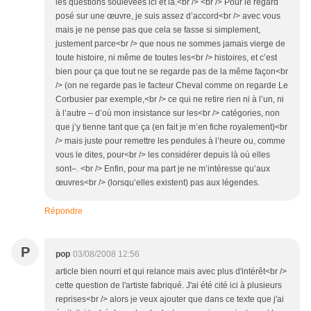
les questions soulevées ici et là.<br /> <br /> Pour le regard
posé sur une œuvre, je suis assez d’accord<br /> avec vous
mais je ne pense pas que cela se fasse si simplement,
justement parce<br /> que nous ne sommes jamais vierge de
toute histoire, ni même de toutes les<br /> histoires, et c’est
bien pour ça que tout ne se regarde pas de la même façon<br
/> (on ne regarde pas le facteur Cheval comme on regarde Le
Corbusier par exemple,<br /> ce qui ne retire rien ni à l’un, ni
à l’autre – d’où mon insistance sur les<br /> catégories, non
que j’y tienne tant que ça (en fait je m’en fiche royalement)<br
/> mais juste pour remettre les pendules à l’heure ou, comme
vous le dites, pour<br /> les considérer depuis là où elles
sont–. <br /> Enfin, pour ma part je ne m’intéresse qu’aux
œuvres<br /> (lorsqu’elles existent) pas aux légendes.
Répondre
P
pop
03/08/2008 12:56
article bien nourri et qui relance mais avec plus d'intérêt<br />
cette question de l'artiste fabriqué. J'ai été cité ici à plusieurs
reprises<br /> alors je veux ajouter que dans ce texte que j'ai