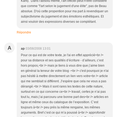
Kant). Dans l'absolu même, l'art officiel peut n'être considéré
que comme "l'art selon le jugement d'une élite", pas de Beau
absolue. D'où cette propention pour ma part à revendiquer un
subjectivisme du jugement et des émotions esthétiques. Et
ainsi vouloir des expressions diverses se complétant.
Répondre
A
ap
03/08/2008 13:01
Pour ce qui est de votre texte, je l'ai en effet apprécié<br />
pour sa distance et ses qualités d’écriture - d’ailleurs, c’est
hors propos,<br /> mais je tiens à vous dire que j’aime bien
en général la teneur de votre blog -<br /> c'est pourquoi je n'ai
pas hésité à mettre directement un lien vers votre<br /> article
qui me semblait si différent. J’espère que cela ne vous a pas
dérangé.<br /> Mais il sont rares les textes de cette nature,
surtout en ce qui concerne ce<br /> travail, certes je n’ai pas
tout lu, mais j’ai parcouru une bonne part des<br /> articles en
ligne et même ceux du catalogue de l’exposition. C’est
toujours à<br /> peu près la même rengaine, les mêmes
arguments. Bref c’est ce qui m’a poussé à<br /> approfondir