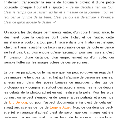
finalement transcender la réalité de l’ordinaire provincial d’une petite
bourgade tchèque. Pourtant il ajoute :
« Je ne décidais rien du tout.
C'est le temps qui le faisait, au fur et à mesure de la journée. Tout est
régi par le rythme de la Terre. C'est ça qui est déterminé à l'avance.
C'est ce qu'on appelle le destin. »*
On notera les décalages permanents entre, d’un côté l’insouciance, le
désintérêt voire la destinée dont parle
Tichý
, et de l’autre, cette
insistance à vouloir, à tout prix, l’inscrire dans une filiation esthétique,
cherchant ainsi à justifier de façon raisonnable ce qui de toute évidence
ne l’est pas. Car, plus encore qu’une fascination pour ses
sujets, c’est
l’impression d’une distance, d’un empêchement ou d’un voile, qui
semble flotter sur les images volées de ces personnes.
Le premier paradoxe, ou le malaise que l’on peut éprouver en regardant
ces images ne tient pas tant au fait qu’il s’agisse de personnes saisies,
à leurs insu, dans des poses banales ou magiques : des tas de
photographes y compris et surtout des auteurs anonymes (et ce depuis
les débuts de la photographie) en ont
réalisé à la pelle. Pour les plus
connus, on ne peut s’empêcher de
penser à ces portraits et à ces nus
de
E.J.Bellocq
, ou pour l’aspect documentaire (si c’est de cela qu’il
s’agit) aux scènes de rue de
Eugène Atget
. Non, ce qui dérange peut-
être (et en arrange d’autres) c’est de savoir que ces images ont été
réalisées par un marginal mis au banc de la société, un exclu en