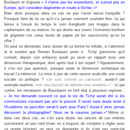
Buxbaum et d’ajouter
« il n'aime pas les expositions, et surtout pas en
Europe, qu'il considère dégénérée et vouée à l'échec.»*
Mais alors
pourquoi dans ce cas ne pas l’avoir laissé tranquille ?
Pourquoi faire de lui ce qu’il n’a jamais vraiment souhaité être, lui qui
laisse à l’usure du temps le soin d’engloutir ses images dans le
capharnaüm de sa maison, lui qui donne aux souris l’immense bonheur
de grignoter ces vieux bouts de papier (et les saucissons) qu’on lui
offre ?
On peut se demander, sans douter de sa bonne foi initiale, si l’attention
et le soutien que Roman Buxbaum porte à
Tichý (personne qu’il
connaît, depuis son enfance) aurait pu avoir un rapport avec une
dimension thérapeutique, dont après tout il est expert ? Apparemment,
il n’en est pas question, puisque seule la dimension esthétique du
travail l’a intéressé. La mise à jour de cette oeuvre avait-elle une visée
sociale ou politique ?
«Je suis comme un samouraï
,
aurait-il par
exemple exprimé,
mon seul but est de détruire mes ennemis.»*
: ici par
contre, les remarques de Bauxbaum en font état à plusieurs reprises :
« Je me demande souvent ce que la vie de Tichý
aurait été si les
communistes n'avaient pas pris le pouvoir. Il serait sans doute resté à
l'Académie ou peut-être serait-il parti pour Paris? Aurait-il alors jamais
découvert la photographie? Nous ne le saurons jamais.
»*
.
Même si,
dans ces deux cas, on s’en sans doute, les raisons de ces intérets
surviennent un peu tard (mais on a toujours de comptes à régler avec
sa propre histoire), on peut se demander si ils n’ont pas participé