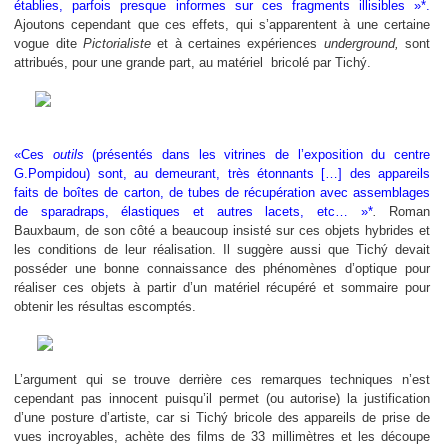
établies, parfois presque informes sur ces fragments illisibles »*.
Ajoutons cependant que ces effets, qui s’apparentent à une certaine
vogue dite
Pictorialiste
et à certaines expériences
underground,
sont
attribués, pour une grande part, au matériel
bricolé par
Tichý.
«Ces
outils
(présentés dans les vitrines de l’exposition du centre
G.Pompidou) sont, au demeurant, très étonnants […] des appareils
faits de boîtes de carton, de tubes de récupération avec assemblages
de sparadraps, élastiques et autres lacets, etc… »*
.
Roman
Bauxbaum, de son côté a beaucoup insisté sur ces objets hybrides et
les conditions de leur réalisation. Il suggère aussi que
Tichý
devait
posséder une bonne connaissance des phénomènes d’optique pour
réaliser ces objets à partir d’un matériel récupéré et sommaire pour
obtenir les résultas escomptés.
L’argument qui se trouve derrière ces remarques techniques n’est
cependant pas innocent puisqu’il permet (ou autorise) la justification
d’une posture d’artiste, car si Tichý bricole des appareils de prise de
vues incroyables, achète des films de 33 millimètres et les découpe