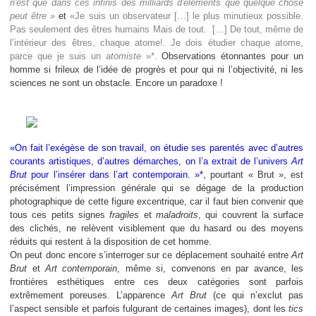
n'est que dans ces infinis des milliards d'éléments que quelque chose
peut être »
et
«Je suis un observateur […] le plus minutieux possible.
Pas seulement des êtres humains Mais de tout. […] De tout, même de
l’intérieur des êtres, chaque atome!. Je dois étudier chaque atome,
parce que je suis un
atomiste
»*.
Observations étonnantes pour un
homme si frileux de l’idée de progrès et pour qui ni l’objectivité, ni les
sciences ne sont un obstacle. Encore un paradoxe !
«On fait l’exégèse de son travail, on étudie ses parentés avec d’autres
courants artistiques, d’autres démarches, on l’a extrait de l’univers
Art
Brut
pour l’insérer dans l’art contemporain. »*,
pourtant « Brut », est
précisément l’impression générale qui se dégage de la production
photographique de cette figure excentrique, car il faut bien convenir que
tous ces petits signes
fragiles
et
maladroits
, qui couvrent la surface
des clichés, ne relèvent visiblement que du hasard ou des moyens
réduits qui restent à la disposition de cet homme.
On peut donc encore s’interroger sur ce déplacement souhaité entre
Art
Brut
et
Art contemporain
, même si, convenons en par avance, les
frontières esthétiques entre ces deux catégories sont parfois
extrêmement poreuses. L’apparence
Art Brut
(ce qui n’exclut pas
l’aspect sensible et parfois fulgurant de certaines images), dont les
tics