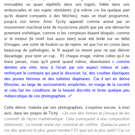
immuables ou quasi répétitifs dans ses trajets, fidèle dans ses
embuscades et ses sujets obsédants (j’ai même cru lire quelque part
qu’ils étaient comparés à des fétiches), mais un rituel programmé,
jusqu’à son terme. Ainsi Tychy apparaît comme animé par un
mouvement machinal tinté de mysticisme plutôt que par une démarche
purement esthétique, comme si les compteurs étaient bloqués, comme
si le moteur (le motif tout aussi bien) avait été bridé sur un débit
d’images, une sorte de fixation ou de repère, tel que l’on en croise dans
beaucoup de pathologies, le fil auquel se retenir pour ne pas dériver
davantage, pour tenir un cap… Et chaque image, même celles qu’il ne
tirera jamais, mais qu’il prend quand même, déambulant
« comme
derrière une vitre, tenu à l’écart par son aspect miteux et sale,
renforçant le contraste qui peut le dissocier, lui, des courbes élastiques
des jeunes femmes et des toilettes diaphanes. Car il est en dérive
Miroslav, au large de ravissements empêchés, en marge de la société
et cela fait les conditions de la beauté discrète et brute quelque peu
mélancolique de ces photographies. »*
Cette dérive, traduite par ses photographies, s’exprime encore, à mon
avis, dans les propos de
Tichý
:
«Je vois des formes et j’essaye de les
convertir de façon mathématique. Cela correspond à une composition
d'éléments. Le monde entier est constitué de chiffres. Quelqu'un peut-il
me dire quel est le plus grand nombre? Et quel est le plus petit? Car ce