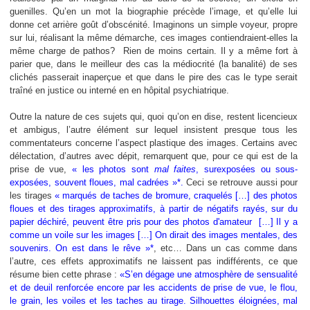
guenilles. Qu’en un mot la biographie précède l’image, et qu’elle lui
donne cet arrière goût d’obscénité. Imaginons un simple voyeur, propre
sur lui, réalisant la même démarche, ces images contiendraient-elles la
même charge de pathos?
Rien de moins certain. Il y a même fort à
parier que, dans le meilleur des cas la médiocrité (la banalité) de ses
clichés passerait inaperçue et que dans le pire des cas le type serait
traîné en justice ou interné en en hôpital psychiatrique.
Outre la nature de ces sujets qui, quoi qu’on en dise, restent licencieux
et ambigus, l’autre élément sur lequel insistent presque tous
les
commentateurs
concerne l’aspect plastique des images.
Certains avec
délectation, d’autres avec dépit, remarquent que, pour ce qui est de la
prise de vue,
« les photos sont
mal faites
, surexposées ou sous-
exposées, souvent floues, mal cadrées »*.
Ceci se retrouve aussi pour
les tirages
« marqués de taches de bromure, craquelés […] des photos
floues et des tirages approximatifs, à partir de négatifs rayés, sur du
papier déchiré, peuvent être pris pour des photos d'amateur […]
Il y a
comme un voile sur les images […] On dirait des images mentales, des
souvenirs. On est dans le rêve »*
, etc… Dans un cas comme dans
l’autre, ces effets approximatifs ne laissent pas indifférents, ce que
résume bien cette phrase :
«S’en dégage une atmosphère de sensualité
et de deuil renforcée encore par les accidents de prise de vue, le flou,
le grain, les voiles et les taches au tirage. Silhouettes éloignées, mal