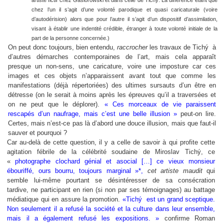
chez l’un il s’agit d’une volonté parodique et quasi caricaturale (voire
d’autodérision) alors que pour l’autre il s’agit d’un dispositif d’assimilation,
visant à établir une indentité crédible, étranger à toute volonté initiale de la
part de la personne concernée.)
On peut donc toujours, bien entendu,
raccrocher
les travaux de
Tichý
à
d’autres démarches contemporaines de l’art, mais cela apparaît
presque un non-sens, une caricature, voire une imposture car ces
images et ces objets n’apparaissent avant tout que comme les
manifestations (déjà répertoriées) des ultimes sursauts d’un être en
détresse (on le serait à moins après les épreuves qu’il a traversées et
on ne peut que le déplorer).
« Ces morceaux de vie paraissent
rescapés d’un naufrage, mais c’est une belle illusion »
peut-on lire.
Certes, mais n’est-ce pas là d’abord une douce illusion, mais que faut-il
sauver et pourquoi ?
Car au-delà de cette question, il y a celle de savoir à qui profite cette
agitation fébrile de la célébrité soudaine de Miroslav Tichý, ce
«
photographe clochard génial et asocial […] ce vieux monsieur
ébouriffé, ours bourru, toujours marginal »*,
cet artiste maudit
qui
semble lui-même pourtant se désintéresser de sa consécration
tardive, ne participant en rien (si non par ses témoignages) au battage
médiatique qui en assure la promotion.
«
Tichý
est un grand sceptique.
Non seulement il a refusé la société et la culture dans leur ensemble,
mais il a également refusé les expositions. »
confirme Roman