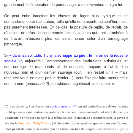
grandement à l’élaboration du personnage, à son
invention
malgré lui.
On peut enfin imaginer les choses de façon plus cynique et se
demander si cette fabrication, telle qu’elle se présente aujourd’hui, n’est
pas purement intéressée. En ce cas, la posture de replis, de retrait, de
rébellion, de refus des compromis faciles, valeurs qui sont attachées à
ce travail, n’auraient plus de sens, sinon celui d’un témoignage
pathétique.
Si
« dans sa solitude, Tichy a échappé au pire : le miroir de la réussite
sociale »*,
aujourd’hui l’empressement des institutions artistiques, et
son cortège de marchands et de critiques, toujours à l’affût d’un
nouveau nom et d’un dernier sauvage (ouf, il en restait un ! – mais
rassurez-vous ce n’est pas le dernier…), vont finir par faire mentir celui
dont le nom (
prédestiné ?)
, en tchèque, signifierait «silencieux ».
__
(*)
Les citations, insérées ici en
couleur avec un (*)
ont été prélevées sur différents sites
ou blogs, mais ayant oublié de noter sur le moment dans quel ordre, et étant donné que
beaucoup d’entre-elles puisent à la même source, à quelques exceptions près, à savoir le
site de la
Fondation Tichy’Océan
, j’ai choisi de ne pas systématiquement en citer l’auteur,
mais plutôt de donner la source par des liens, en bas de pages. Les citations
en gris et