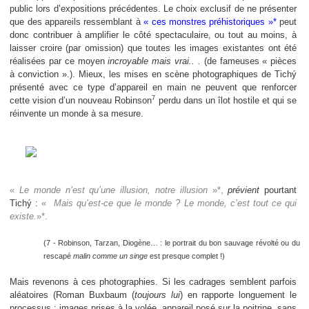
public lors d’expositions précédentes. Le choix exclusif de ne présenter
que des appareils ressemblant à
« ces monstres préhistoriques »*
peut
donc contribuer à amplifier le côté spectaculaire, ou tout au moins, à
laisser croire (par omission) que toutes les images existantes ont été
réalisées par ce moyen
incroyable mais vrai.. .
(de fameuses « pièces
à conviction ».). Mieux, les mises en scène photographiques de Tichý
présenté avec ce type d’appareil en main ne peuvent que renforcer
7
cette vision d’un nouveau Robinson
perdu dans un îlot hostile et qui se
réinvente un monde à sa mesure.
«
Le monde n’est qu’une illusion, notre illusion
»*,
prévient
pourtant
Tichý :
«
Mais qu’est-ce que le monde ? Le monde, c’est tout ce qui
existe.
»*.
(7 - Robinson, Tarzan, Diogène… : le portrait du bon sauvage révolté ou du
rescapé
malin comme un singe
est presque complet !)
Mais revenons à ces photographies. Si les cadrages semblent parfois
aléatoires (Roman Buxbaum (
toujours lui
) en rapporte longuement le
processus : images prises à la volée, appareil posé sur la poitrine, sans