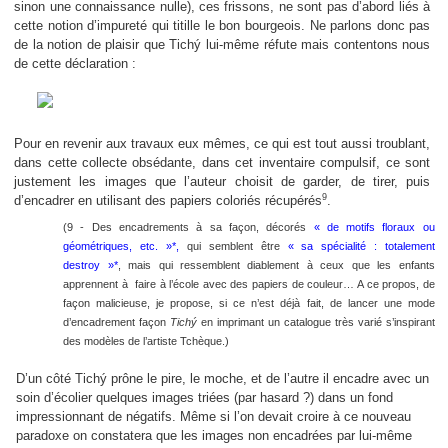
sinon une connaissance nulle), ces frissons, ne sont pas d’abord liés à
cette notion d’impureté qui titille le bon bourgeois. Ne parlons donc pas
de la notion de plaisir que Tichý lui-même réfute mais contentons nous
de cette déclaration
:
Pour en revenir aux travaux eux mêmes, ce qui est tout aussi troublant,
dans cette collecte obsédante, dans cet inventaire compulsif, ce sont
justement les images que l’auteur choisit de garder, de tirer, puis
9
d’encadrer en utilisant des papiers coloriés récupérés
.
(9 - Des encadrements à sa façon, décorés
« de motifs floraux ou
géométriques, etc. »*,
qui semblent être
« sa spécialité : totalement
destroy »*
, mais qui ressemblent diablement à ceux que les enfants
apprennent à faire à l’école avec des papiers de couleur… A ce propos, de
façon malicieuse, je propose, si ce n’est déjà fait, de lancer une mode
d’encadrement façon
Tichý
en imprimant un catalogue très varié s’inspirant
des modèles de l’artiste Tchèque.)
D’un côté
Tichý
prône le pire, le moche, et de l’autre il encadre avec un
soin d’écolier quelques images triées (par hasard ?) dans un fond
impressionnant de négatifs. Même si l’on devait croire à ce nouveau
paradoxe on constatera que les images non encadrées par lui-même