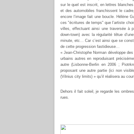
sur le quel est inscrit, en lettres blanc
et des automobiles franchissent le cadre,
encore l’image fait une boucle. Hélène Gué
ces "écritures de temps" que l’artiste cho
villes, effectuant ainsi une traversée à
down-town) avec la régularité têtue d’un
minute, etc… Car c’est ainsi que se consti
de cette progression fastidieuse…
« Jean-Christophe Norman développe des p
urbains autres en reproduisant préciséme
autre (Lisbonne-Berlin en 2006 ; Piotrk
proposant une autre partie (ici non visib
(Vilnius city limits) » qu’il réalisera au co
Dehors il fait soleil, je regarde les ombr
rues.