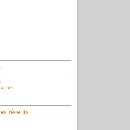
s
s
artistes
les récents