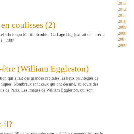
2013
2012
2011
2010
 en coulisses (2)
2009
2008
se) Christoph Martin Scmhid, Garbage Bag (extrait de la série
2007
») , 2007
2006
t-être (William Eggleston)
tion qui a fait des grandes capitales les lieux privilégiés de
iques. Nombreux sont ceux qui ont dessiné, au cours des
fils de Paris. Les images de William Eggleston, qui sont
-il?
 jeune fille dans une robe courte d'été est agenouillée sur le