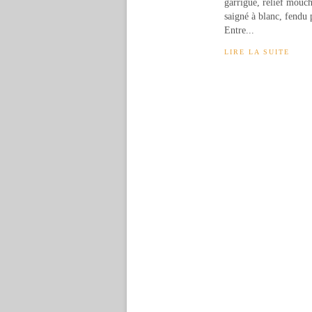
garrigue, relief mouc
saigné à blanc, fendu 
Entre...
LIRE LA SUITE