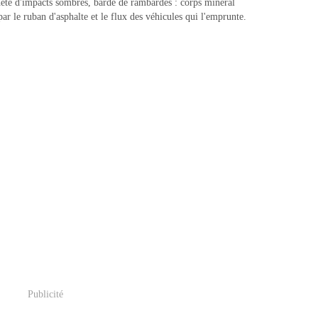
heté d'impacts sombres, bardé de rambardes : corps minéral
par le ruban d'asphalte et le flux des véhicules qui l'emprunte.
Publicité