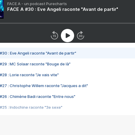
FACE A - un podcast Purecharts
FACE A #30 : Eve Angeli raconte "Avant de partir"
#30 : Eve Angeli raconte "Avant de partir"
#29 : MC Solaar raconte "Bouge de là"
28 : Lorie raconte "Je vais vite"
#27 : Christophe Willem raconte "Jacques a dit"
#26 : Chimène Badi raconte "Entre nous"
#25 : Indochine raconte "3e sexe"
#24 : Zaho raconte "C'est chelou"
#23 : Patrick Bruel raconte "Au café des délices"