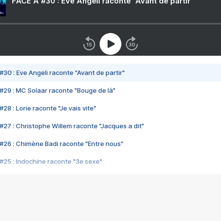
FACE A #30 : Eve Angeli raconte "Avant de partir"
#30 : Eve Angeli raconte "Avant de partir"
#29 : MC Solaar raconte "Bouge de là"
28 : Lorie raconte "Je vais vite"
#27 : Christophe Willem raconte "Jacques a dit"
#26 : Chimène Badi raconte "Entre nous"
#25 : Indochine raconte "3e sexe"
#24 : Zaho raconte "C'est chelou"
#23 : Patrick Bruel raconte "Au café des délices"
#22 : Kyo raconte "Le chemin"