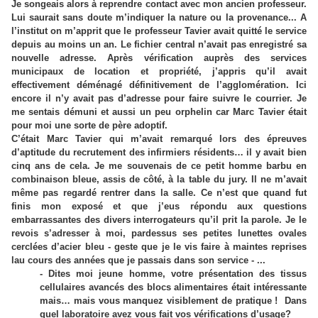
Je songeais alors à reprendre contact avec mon ancien professeur.
Lui saurait sans doute m’indiquer la nature ou la provenance... A
l’institut on m’apprit que le professeur Tavier avait quitté le service
depuis au moins un an. Le fichier central n’avait pas enregistré sa
nouvelle adresse. Après vérification auprès des services
municipaux de location et propriété, j’appris qu’il avait
effectivement déménagé définitivement de l’agglomération. Ici
encore il n’y avait pas d’adresse pour faire suivre le courrier. Je
me sentais démuni et aussi un peu orphelin car Marc Tavier était
pour moi une sorte de père adoptif.
C’était Marc Tavier qui m’avait remarqué lors des épreuves
d’aptitude du recrutement des infirmiers résidents… il y avait bien
cinq ans de cela. Je me souvenais de ce petit homme barbu en
combinaison bleue, assis de côté, à la table du jury. Il ne m’avait
même pas regardé rentrer dans la salle. Ce n’est que quand fut
finis mon exposé et que j’eus répondu aux questions
embarrassantes des divers interrogateurs qu’il prit la parole. Je le
revois s’adresser à moi, pardessus ses petites lunettes ovales
cerclées d’acier bleu - geste que je le vis faire à maintes reprises
lau cours des années que je passais dans son service - ...
- Dites moi jeune homme, votre présentation des tissus
cellulaires avancés des blocs alimentaires était intéressante
mais… mais vous manquez visiblement de pratique !
Dans
quel laboratoire avez vous fait vos vérifications d’usage?