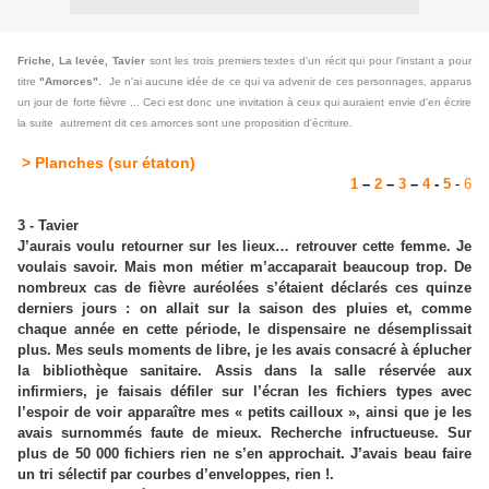
Friche, La levée, Tavier
sont les trois premiers textes d'un récit qui pour l'instant a pour
titre
"Amorces".
Je n'ai aucune idée de ce qui va advenir de ces personnages, apparus
un jour de forte fièvre ... Ceci est donc une invitation à ceux qui auraient envie d'en écrire
la suite autrement dit ces amorces sont une proposition d'écriture.
> Planches (sur étaton)
1
–
2
–
3
–
4
-
5
-
6
3 - Tavier
J
’aurais voulu retourner sur les lieux… retrouver cette femme. Je
voulais savoir. Mais mon métier m’accaparait beaucoup trop. De
nombreux cas de fièvre auréolées s’étaient déclarés ces quinze
derniers jours : on allait sur la saison des pluies et, comme
chaque année en cette période, le dispensaire ne désemplissait
plus. Mes seuls moments de libre, je les avais consacré à éplucher
la bibliothèque sanitaire. Assis dans la salle réservée aux
infirmiers, je faisais défiler sur l’écran les fichiers types avec
l’espoir de voir apparaître mes « petits cailloux », ainsi que je les
avais surnommés faute de mieux. Recherche infructueuse. Sur
plus de 50 000 fichiers rien ne s’en approchait. J’avais beau faire
un tri sélectif par courbes d’enveloppes, rien !.