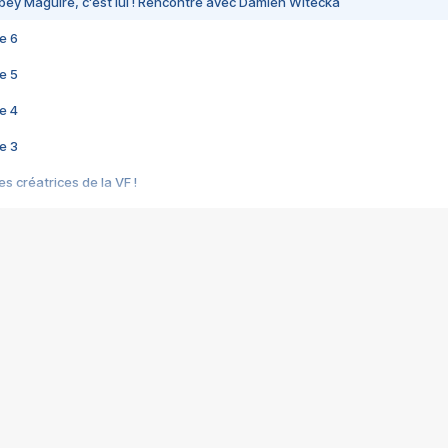
bey Maguire, c'est lui ! Rencontre avec Damien Witecka
e 6
e 5
e 4
e 3
s créatrices de la VF !
e 2
e 1
e Mektoub My Love arrive enfin ! Rencontre avec Shaïn Boumedine et Sal
i : après Toni en famille
elle réalise le bouleversant Dites lui que je l'aime
ais ! Rencontre autour de Vie privée de Rebecca Zlotowski
 de Marguerite, Grave... Rencontre avec Ella Rumpf