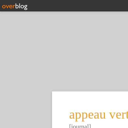
appeau ver
[journal]