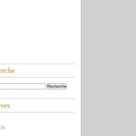
erche
ives
(1)