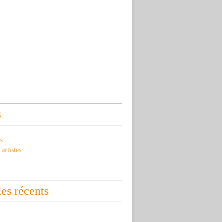
s
s
artistes
les récents