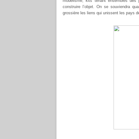
modélisme, kits tenant ensembles des p
construire l’objet. On se souviendra q
grossière les liens qui unissent les pays de