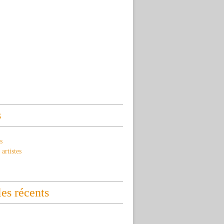
s
s
artistes
les récents