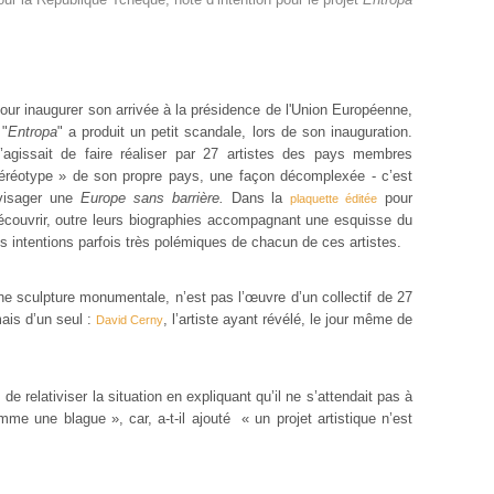
r inaugurer son arrivée à la présidence de l'Union Européenne,
 "
Entropa
" a produit un petit scandale, lors de son inauguration.
l s’agissait de faire réaliser par 27 artistes des pays membres
éréotype » de son propre pays, une façon décomplexée - c’est
nvisager une
Europe sans barrière.
Dans la
pour
plaquette éditée
 découvrir, outre leurs biographies accompagnant une esquisse du
es intentions parfois très polémiques de chacun de ces artistes.
e sculpture monumentale, n’est pas l’œuvre d’un collectif de 27
ais d’un seul :
, l’artiste ayant révélé, le jour même de
David Cerny
e relativiser la situation en expliquant qu’il ne s’attendait pas à
me une blague », car, a-t-il ajouté « un projet artistique n’est