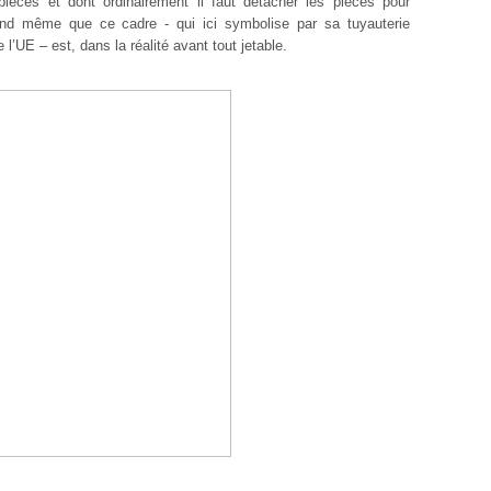
ièces et dont ordinairement il faut détacher les pièces pour
uand même que ce cadre - qui ici symbolise par sa tuyauterie
 l’UE – est, dans la réalité avant tout jetable.