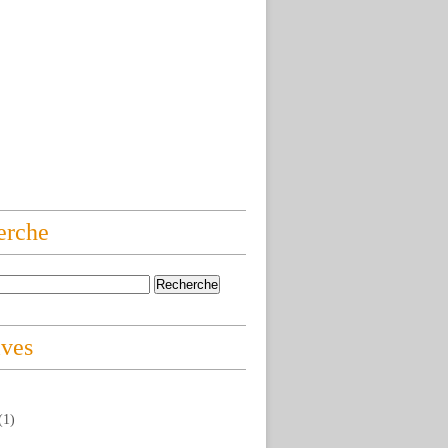
erche
ives
(1)