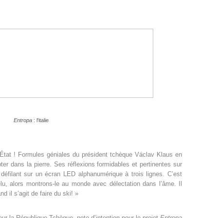
Entropa
: l'italie
’État ! Formules géniales du président tchèque Václav Klaus en
er dans la pierre. Ses réflexions formidables et pertinentes sur
éfilant sur un écran LED alphanumérique à trois lignes. C’est
u, alors montrons-le au monde avec délectation dans l’âme. Il
d il s’agit de faire du ski! »
ur la République Tchèque, note d’intention pour le projet
Entropa