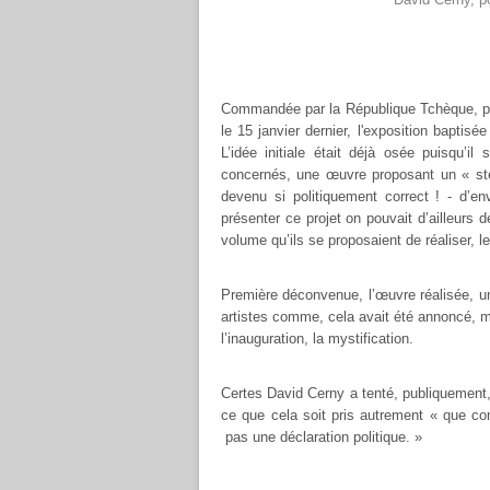
Commandée par la République Tchèque, pou
le 15 janvier dernier, l'exposition baptisée
L’idée initiale était déjà osée puisqu’i
concernés, une œuvre proposant un « st
devenu si politiquement correct ! - d’e
présenter ce projet on pouvait d’ailleurs
volume qu’ils se proposaient de réaliser, l
Première déconvenue, l’œuvre réalisée, un
artistes comme, cela avait été annoncé, m
l’inauguration, la mystification.
Certes David Cerny a tenté, publiquement, d
ce que cela soit pris autrement « que com
pas une déclaration politique. »