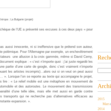
ntropa
: La Bulgarie (projet)
 Tchèque de l’UE a présenté ses excuses à ces deux pays « pour
as aussi innocente, ni si inoffensive que le prétend son auteur,
te polémique. Pour l'Allemagne par exemple, un enchevêtrement
Rech
ctateurs une allusion à la croix gammée, même si David Cerny,
ocument explique : « c’est n’importe quoi : j’ai juste regardé les
une partie d’une carte de google, donc c’est vraiment n’importe
uant les artistes incompris)…alors oui si on veut on peut aussi
… ». Lorsque l’on se reporte au texte qui accompagne le projet,
urs lire : « Le relief mobile est une métaphore en mouvement de
Arch
automobile et des autoroutes. Le mouvement des transmissions
analité d’une telle idée, mais elle met aussi en garde contre
es transports qui ne recherche pas d’alternatives efficaces au
2015
nstante expansion. ».
Mars
2014