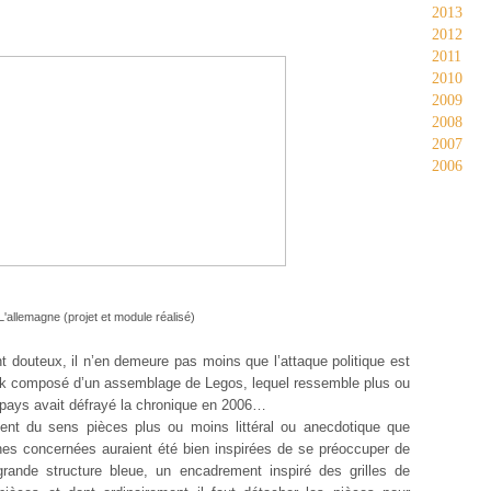
2013
2012
2011
2010
2009
2008
2007
2006
L'allemagne (projet et module réalisé)
t douteux, il n’en demeure pas moins que l’attaque politique est
 composé d’un assemblage de Legos, lequel ressemble plus ou
 pays avait défrayé la chronique en 2006…
ment du sens pièces plus ou moins littéral ou anecdotique que
es concernées auraient été bien inspirées de se préoccuper de
grande structure bleue, un encadrement inspiré des grilles de