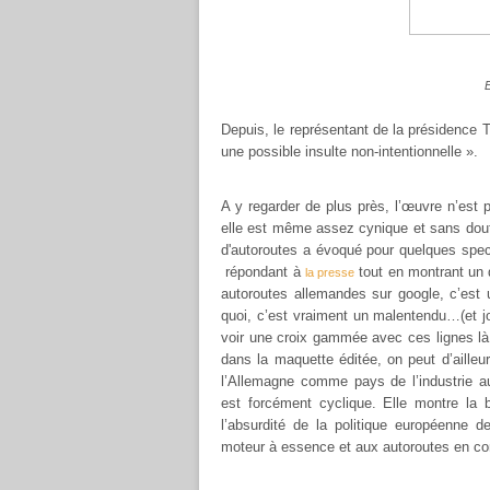
E
Depuis, le représentant de la présidence
une possible insulte non-intentionnelle ».
A y regarder de plus près, l’œuvre n’est p
elle est même assez cynique et sans dou
d'autoroutes a évoqué pour quelques spe
répondant à
tout en montrant un d
la presse
autoroutes allemandes sur google, c’est 
quoi, c’est vraiment un malentendu…(et jo
voir une croix gammée avec ces lignes là
dans la maquette éditée, on peut d’aille
l’Allemagne comme pays de l’industrie 
est forcément cyclique. Elle montre la b
l’absurdité de la politique européenne d
moteur à essence et aux autoroutes en co