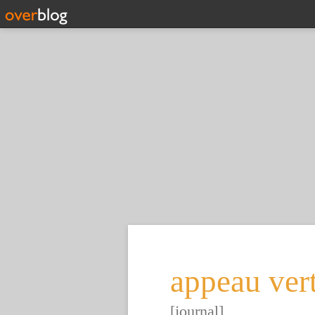
appeau ver
[journal]