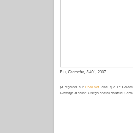
Blu,
Fantoche,
3’40‘’, 2007
(A regarder sur
Undo.Net
. ainsi que
Le Corbea
Drawings in action. Disegni animati dall'Italia
. Centr