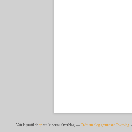
Voir le profil de
ap
sur le portail Overblog
Créer un blog gratuit sur Overblog