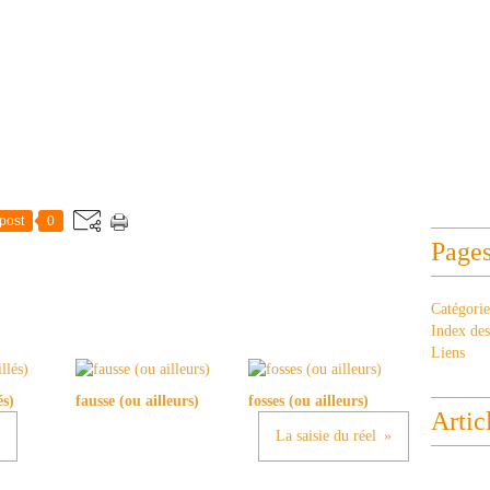
post
0
Page
Catégorie
Index des 
Liens
és)
fausse (ou ailleurs)
fosses (ou ailleurs)
Artic
La saisie du réel