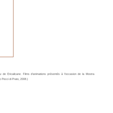
u
de
Ericailcane
. Films d’animations présentés à l’occasion de la Mostra
o Pecci di Prato, 2008.)