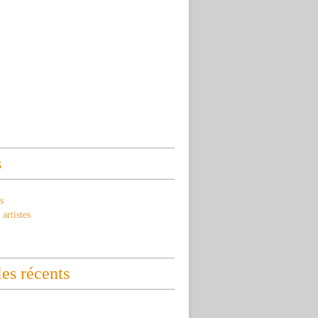
s
s
artistes
les récents