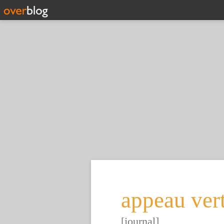
appeau ver
[journal]