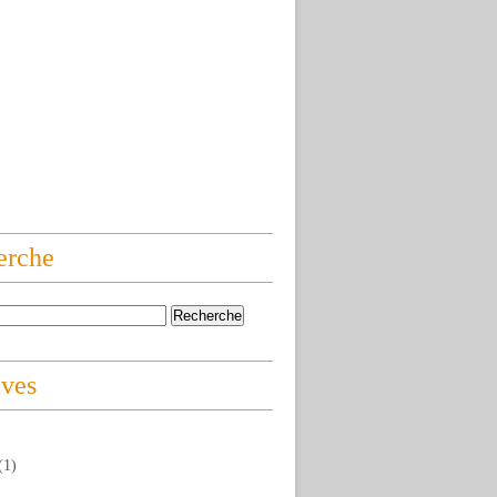
erche
ives
(1)