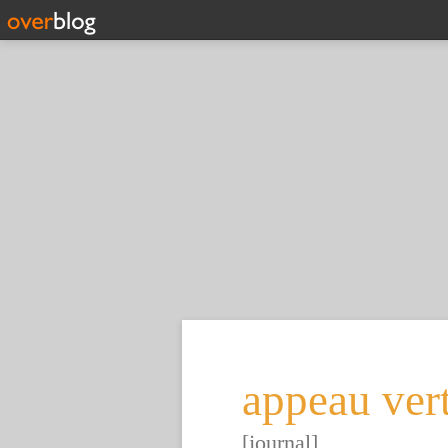
appeau ver
[journal]