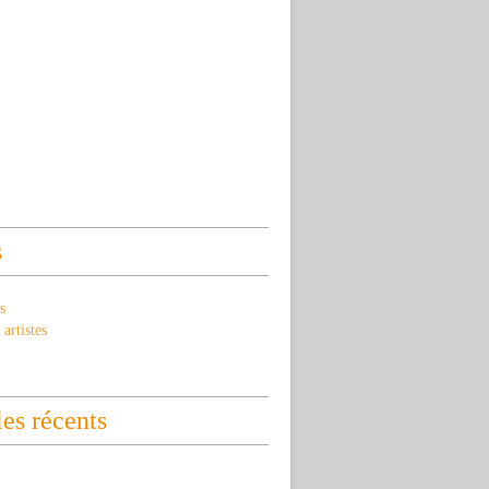
s
s
artistes
les récents