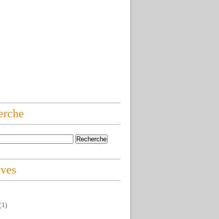
erche
ives
(1)