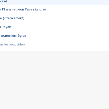
 DayZ
 a 13 ans (et vous l'avez ignoré)
e (littéralement)
im Rayan
 toutes les règles
s les jeux vidéo
us choquant de Rockstar ? - Le scandale BULLY
e plus moche de Steam
du RÊVE tourne au CAUCHEMAR
pendant 8 heures
it… à tort
umiliés par un jeu vidéo
ire - Final Fantasy 8