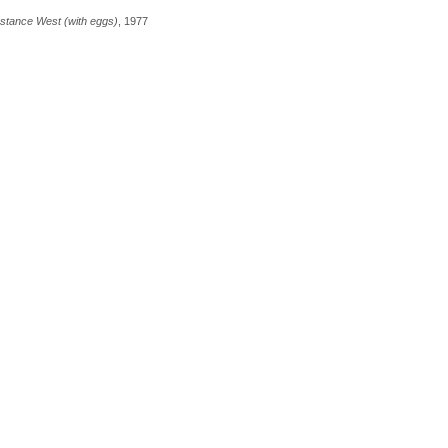
stance West (with eggs)
, 1977