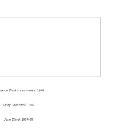
tance West in satin dress
, 1976
Cindy Cresswell
, 1976
Jane Elford
, 1967-68