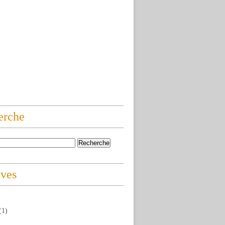
erche
ives
(1)