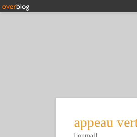
appeau ver
[journal]