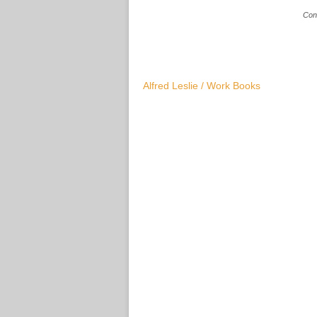
Con
Alfred Leslie / Work Books