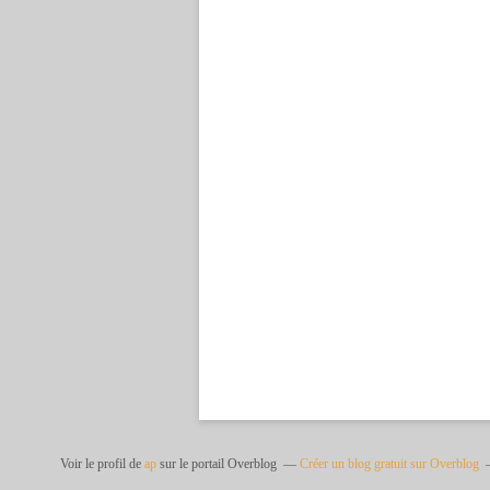
Voir le profil de
ap
sur le portail Overblog
Créer un blog gratuit sur Overblog