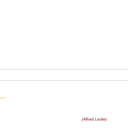
..
(Alfred Leslie)