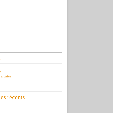
s
s
artistes
les récents