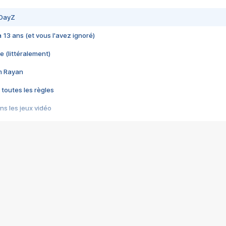
 DayZ
 a 13 ans (et vous l'avez ignoré)
e (littéralement)
im Rayan
 toutes les règles
s les jeux vidéo
us choquant de Rockstar ? - Le scandale BULLY
e plus moche de Steam
du RÊVE tourne au CAUCHEMAR
pendant 8 heures
it… à tort
umiliés par un jeu vidéo