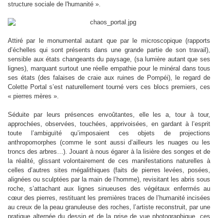
structure sociale de l'humanité ».
Attiré par le monumental autant que par le microscopique (rapports
d’échelles qui sont présents dans une grande partie de son travail),
sensible aux états changeants du paysage, (sa lumière autant que ses
lignes), marquant surtout une réelle empathie pour le minéral dans tous
ses états (des falaises de craie aux ruines de Pompéi), le regard de
Colette Portal s’est naturellement tourné vers ces blocs premiers, ces
« pierres mères ».
Séduite par leurs présences envoûtantes, elle les a, tour à tour,
approchées, observées, touchées, apprivoisées, en gardant à l’esprit
toute l’ambiguïté qu’imposaient ces objets de projections
anthropomorphes (comme le sont aussi d’ailleurs les nuages ou les
troncs des arbres…). Jouant à nous égarer à la lisière des songes et de
la réalité, glissant volontairement de ces manifestations naturelles à
celles d’autres sites mégalithiques (faits de pierres levées, posées,
alignées ou sculptées par la main de l’homme), revisitant les abris sous
roche, s’attachant aux lignes sinueuses des végétaux enfermés au
cœur des pierres, restituant les premières traces de l’humanité incisées
au creux de la peau granuleuse des roches, l’artiste reconstruit, par une
pratique alternée du dessin et de la prise de vue photographique, ces