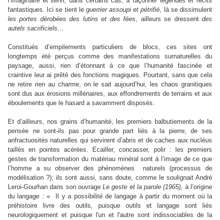
l’imaginaire et servi, dans certains cas, à façonner légendes et récits
fantastiques. Ici se tient le
guerrier assoupi et pétrifié
, là se dissimulent
les portes dérobées des lutins et des fées
, ailleurs se dressent
des
autels sacrificiels
…
Constitués d’empilements particuliers de blocs, ces sites ont
longtemps été perçus comme des manifestations surnaturelles du
paysage, aussi, rien d’étonnant à ce que l’humanité fascinée et
craintive leur ai prêté des fonctions magiques. Pourtant, sans que cela
ne retire rien au charme, on le sait aujourd’hui, les chaos granitiques
sont dus aux érosions millénaires, aux effondrements de terrains et aux
éboulements que le hasard a savamment disposés.
Et d’ailleurs, nos grains d’humanité, les premiers balbutiements de la
pensée ne sont-ils pas pour grande part liés à la pierre, de ses
anfractuosités naturelles qui servirent d’abris et de caches aux nucléus
taillés en pointes acérées. Ecailler, concasser, polir : les premiers
gestes de transformation du matériau minéral sont à l’image de ce que
l’homme a su observer des phénomènes naturels (processus de
modélisation ?); ils sont aussi, sans doute, comme le soulignait André
Leroi-Gourhan dans son ouvrage
Le geste et la parole (1965),
à l’origine
du langage : « Il y a possibilité de langage à partir du moment où la
préhistoire livre des outils, puisque outils et langage sont liés
neurologiquement et puisque l'un et l'autre sont indissociables de la