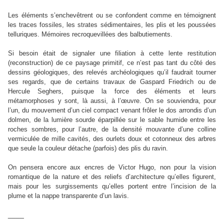
Les éléments s’enchevêtrent ou se confondent comme en témoignent
les traces fossiles, les strates sédimentaires, les plis et les poussées
telluriques. Mémoires recroquevillées des balbutiements.
Si besoin était de signaler une filiation à cette lente restitution
(reconstruction) de ce paysage primitif, ce n’est pas tant du côté des
dessins géologiques, des relevés archéologiques qu’il faudrait tourner
ses regards, que de certains travaux de Gaspard Friedrich ou de
Hercule Seghers, puisque la force des éléments et leurs
métamorphoses y sont, là aussi, à l’œuvre. On se souviendra, pour
l’un, du mouvement d’un ciel compact venant frôler le dos arrondis d’un
dolmen, de la lumière sourde éparpillée sur le sable humide entre les
roches sombres, pour l’autre, de la densité mouvante d’une colline
vermiculée de mille cavités, des ourlets doux et cotonneux des arbres
que seule la couleur détache (parfois) des plis du ravin.
On pensera encore aux encres de Victor Hugo, non pour la vision
romantique de la nature et des reliefs d’architecture qu’elles figurent,
mais pour les surgissements qu’elles portent entre l’incision de la
plume et la nappe transparente d’un lavis.
____