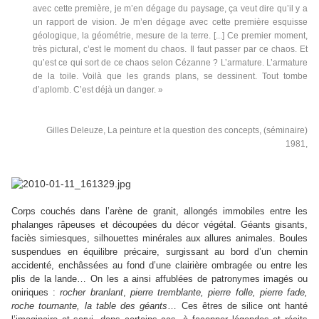
avec cette première, je m’en dégage du paysage, ça veut dire qu’il y a
un rapport de vision. Je m’en dégage avec cette première esquisse
géologique, la géométrie, mesure de la terre. [...] Ce premier moment,
très pictural, c’est le moment du chaos. Il faut passer par ce chaos. Et
qu’est ce qui sort de ce chaos selon Cézanne ? L’armature. L’armature
de la toile. Voilà que les grands plans, se dessinent. Tout tombe
d’aplomb. C’est déjà un danger. »
Gilles Deleuze, La peinture et la question des concepts, (séminaire)
1981,
Corps couchés
dans l’arène de granit, allongés immobiles entre les
phalanges râpeuses et découpées du décor végétal. Géants gisants,
faciès simiesques, silhouettes minérales aux allures animales. Boules
suspendues en équilibre précaire, surgissant au bord d’un chemin
accidenté, enchâssées au fond d’une clairière ombragée ou entre les
plis de la lande… On les a ainsi affublées de patronymes imagés ou
oniriques :
rocher branlant
,
pierre tremblante, pierre folle, pierre fade,
roche tournante, la table des géants
… Ces êtres de silice ont hanté