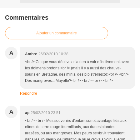
Commentaires
Ajouter un commentaire
A
Ambre
26/02/2010 10:38
<br /> Ce que vous décrivez n'a rien à voir effectivement avec
les dolmens bretons!<br /> (mais il y a aussi des chauve-
souris en Bretagne, des minis, des pipistrelles;o))<br /> <br />
Des mangroves... Mayotte?<br /> <br /> <br /> <br />
Répondre
A
ap
25/02/2010 23:51
<br /> <br /> Mes souvenirs d'enfant sont davantage liés aux
cônes de terre rouge fourmillants, aux dunes blondes
arasées, ou aux mangroves. Mes peurs se<br /> trouvaient
dans les rouleaux de l'atlantique où je croyais voir l’aileron