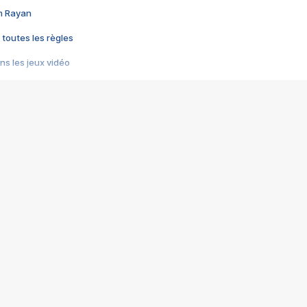
im Rayan
 toutes les règles
s les jeux vidéo
us choquant de Rockstar ? - Le scandale BULLY
e plus moche de Steam
du RÊVE tourne au CAUCHEMAR
pendant 8 heures
it… à tort
umiliés par un jeu vidéo
ire - Final Fantasy 8
ti un empire - Age of Empires
story DOFUS