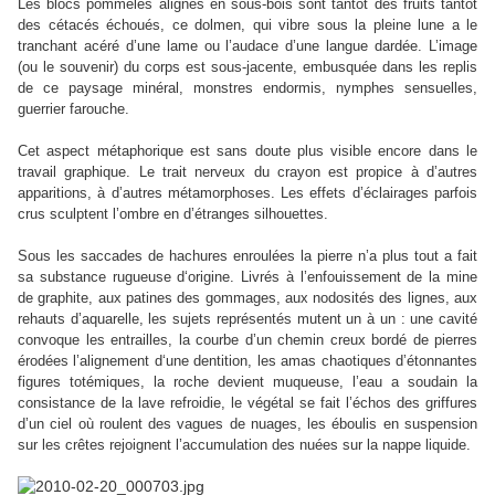
Les blocs pommelés alignés en sous-bois sont tantôt des fruits tantôt
des cétacés échoués, ce dolmen, qui vibre sous la pleine lune a le
tranchant acéré d’une lame ou l’audace d’une langue dardée. L’image
(ou le souvenir) du corps est sous-jacente, embusquée dans les replis
de ce paysage minéral, monstres endormis, nymphes sensuelles,
guerrier farouche.
Cet aspect métaphorique est sans doute plus visible encore dans le
travail graphique. Le trait nerveux du crayon est propice à d’autres
apparitions, à d’autres métamorphoses. Les effets d’éclairages parfois
crus sculptent l’ombre en d’étranges silhouettes.
Sous les saccades de hachures enroulées la pierre n’a plus tout a fait
sa substance rugueuse d‘origine. Livrés à l’enfouissement de la mine
de graphite, aux patines des gommages, aux nodosités des lignes, aux
rehauts d’aquarelle, les sujets représentés mutent un à un : une cavité
convoque les entrailles, la courbe d’un chemin creux bordé de pierres
érodées l’alignement d‘une dentition, les amas chaotiques d’étonnantes
figures totémiques, la roche devient muqueuse, l’eau a soudain la
consistance de la lave refroidie, le végétal se fait l’échos des griffures
d’un ciel où roulent des vagues de nuages, les éboulis en suspension
sur les crêtes rejoignent l’accumulation des nuées sur la nappe liquide.