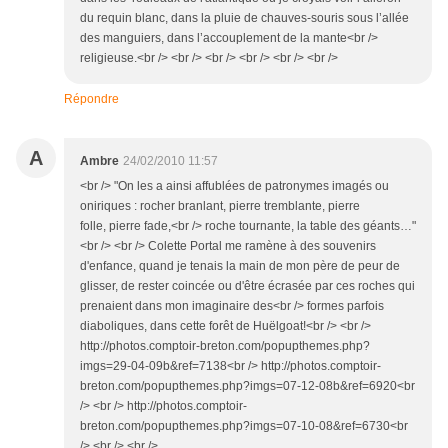
du requin blanc, dans la pluie de chauves-souris sous l’allée
des manguiers, dans l’accouplement de la mante<br />
religieuse.<br /> <br /> <br /> <br /> <br /> <br />
Répondre
A
Ambre
24/02/2010 11:57
<br /> "On les a ainsi affublées de patronymes imagés ou
oniriques : rocher branlant, pierre tremblante, pierre
folle, pierre fade,<br /> roche tournante, la table des géants…"
<br /> <br /> Colette Portal me ramène à des souvenirs
d'enfance, quand je tenais la main de mon père de peur de
glisser, de rester coincée ou d'être écrasée par ces roches qui
prenaient dans mon imaginaire des<br /> formes parfois
diaboliques, dans cette forêt de Huëlgoat!<br /> <br />
http://photos.comptoir-breton.com/popupthemes.php?
imgs=29-04-09b&ref=7138<br /> http://photos.comptoir-
breton.com/popupthemes.php?imgs=07-12-08b&ref=6920<br
/> <br /> http://photos.comptoir-
breton.com/popupthemes.php?imgs=07-10-08&ref=6730<br
/> <br /> <br />