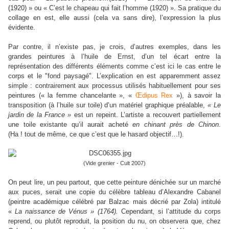
(1920) » ou « C’est le chapeau qui fait l’homme
(1920) ». Sa pratique du
collage en est, elle aussi (cela va sans dire), l’expression la plus
évidente.
Par contre, il n’existe pas, je crois, d’autres exemples, dans les
grandes peintures à l’huile de Ernst, d’un tel écart entre la
représentation des différents éléments comme c’est ici le cas entre le
corps et le "fond paysagé".
L’explication en est apparemment assez
simple : contrairement aux processus utilisés habituellement pour ses
peintures (« la femme chancelante », «
Œdipus Rex
»), à savoir la
transposition (à l’huile sur toile) d’un matériel graphique préalable,
« Le
jardin de la France »
est un repeint. L’artiste a recouvert partiellement
une toile existante qu’il aurait acheté
en chinant près de Chinon
.
(Ha ! tout de même, ce que c’est que le hasard objectif…!).
(Vide grenier - Cult 2007)
On peut lire, un peu partout, que cette peinture dénichée sur un marché
aux puces, serait une copie du célèbre tableau d’Alexandre Cabanel
(peintre académique célébré par Balzac mais décrié par Zola) intitulé
«
La naissance de Vénus » (1764).
Cependant
,
si l’attitude du corps
reprend, ou plutôt reproduit, la position du nu, on observera que, chez