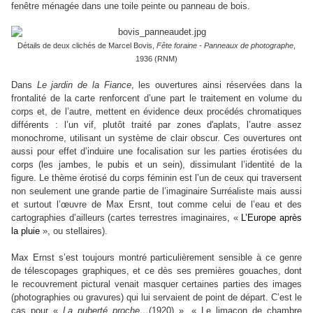
fenêtre ménagée dans une toile peinte ou panneau de bois.
Détails de deux clichés de Marcel Bovis,
Fête foraine - Panneaux de photographe
,
1936 (RNM)
Dans
Le jardin de la Fiance
, les ouvertures ainsi réservées dans la
frontalité de la carte renforcent d’une part le traitement en volume du
corps et, de l’autre, mettent en évidence deux procédés chromatiques
différents : l’un vif, plutôt traité par zones d'aplats, l’autre assez
monochrome, utilisant un système de clair obscur. Ces ouvertures ont
aussi pour effet d’induire une focalisation sur les parties érotisées du
corps (les jambes, le pubis et un sein), dissimulant l’identité de la
figure.
Le thème érotisé du corps féminin est l’un de ceux qui traversent
non seulement une grande partie de l’imaginaire Surréaliste mais aussi
et surtout l’œuvre de Max Ersnt, tout comme celui de l’eau et des
cartographies d’ailleurs (cartes terrestres imaginaires, «
L’Europe après
la pluie
», ou stellaires).
Max Ernst s’est toujours montré particulièrement sensible à ce genre
de télescopages graphiques, et ce dès ses premières gouaches, dont
le recouvrement pictural venait masquer certaines parties des images
(photographies ou gravures) qui lui servaient de point de départ. C’est le
cas pour «
La puberté proche…
(1920) », « Le limaçon de chambre