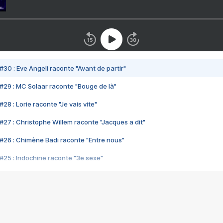
#30 : Eve Angeli raconte "Avant de partir"
#29 : MC Solaar raconte "Bouge de là"
28 : Lorie raconte "Je vais vite"
#27 : Christophe Willem raconte "Jacques a dit"
#26 : Chimène Badi raconte "Entre nous"
#25 : Indochine raconte "3e sexe"
#24 : Zaho raconte "C'est chelou"
#23 : Patrick Bruel raconte "Au café des délices"
#22 : Kyo raconte "Le chemin"