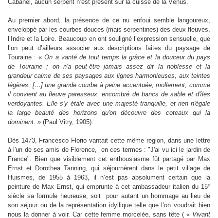
Cabanel, aucun serpent n’est présent sur la cuisse de la Vénus.
Au premier abord, la présence de ce nu enfoui semble langoureux,
enveloppé par les courbes douces (mais serpentines) des deux fleuves,
l’Indre et la Loire. Beaucoup en ont souligné l’expression sensuelle, que
l’on peut d’ailleurs associer aux descriptions faites du paysage de
Touraine : «
On a vanté de tout temps la grâce et la douceur du pays
de Touraine ; on n'a peut-être jamais assez dit la noblesse et la
grandeur calme de ses paysages aux lignes harmonieuses, aux teintes
légères. […] une grande courbe à peine accentuée, mollement, comme
il convient au fleuve paresseux, encombré de bancs de sable et d'îles
verdoyantes. Elle s'y étale avec une majesté tranquille, et rien n'égale
la large beauté des horizons qu'on découvre des coteaux qui la
dominent. »
(Paul Vitry, 1905).
Dès
1473, Francesco Florio
vantait cette même région, dans une lettre
à l'un de ses amis de Florence,
en ces termes
: "J'ai vu ici le jardin de
France". Bien que visiblement cet enthousiasme fût partagé par Max
Ernst et Dorothea Tanning, qui séjournèrent dans le petit village de
Huismes, de 1955 à 1963, il n’est pas absolument certain que la
e
peinture de Max Ernst, qui emprunte à cet ambassadeur italien du 15
siècle sa formule heureuse, soit pour autant un hommage au lieu de
son séjour ou de la représentation idyllique telle que l’on voudrait bien
nous la donner à voir. Car cette femme morcelée, sans tête (
«
Vivant