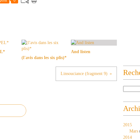
post
0
L*
And listen
(l'avis dans les six plis)*
Rech
Linsouciance (fragment 9)
Arch
2015
Mars
2014