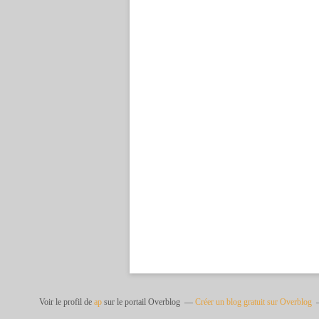
Voir le profil de
ap
sur le portail Overblog
Créer un blog gratuit sur Overblog