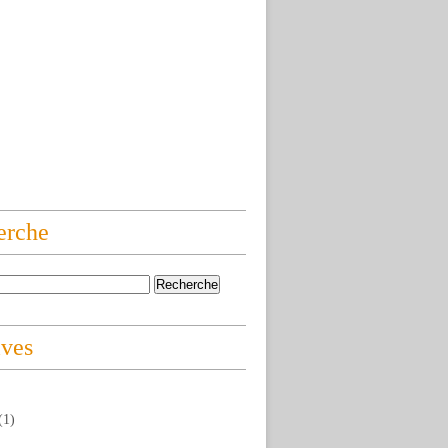
erche
ives
(1)