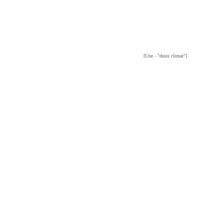
[Une - "doux climat"]