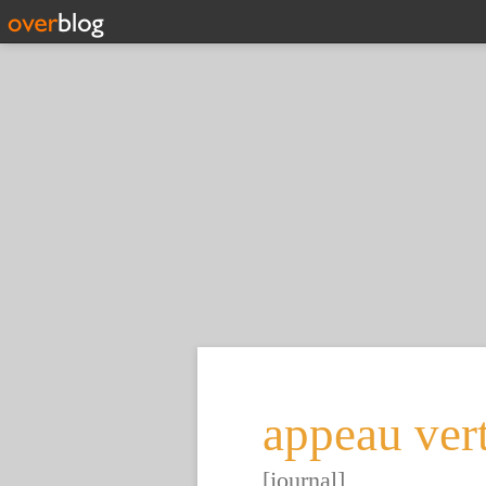
appeau ver
[journal]