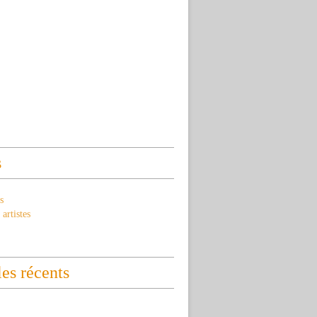
s
s
artistes
les récents